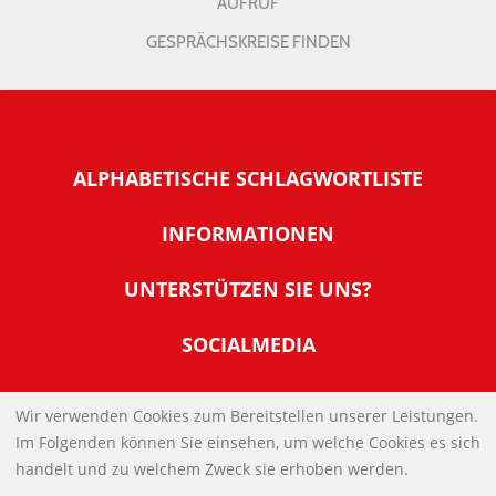
AUFRUF
GESPRÄCHSKREISE FINDEN
ALPHABETISCHE SCHLAGWORTLISTE
INFORMATIONEN
Warum NachDenkSeiten
UNTERSTÜTZEN SIE UNS?
Wer steckt dahinter
Der Förderverein: IQM
SOCIALMEDIA
Tipps zur Nutzung der NachDenkSeiten
Allgemeine Spendeninformationen
Banner und E-Mail-Signaturen
IMPRESSUM
Werden Sie Fördermitglied
Wir verwenden Cookies zum Bereitstellen unserer Leistungen.
Links
Im Folgenden können Sie einsehen, um welche Cookies es sich
Spenden Sie Online
DATENSCHUTZERKLÄRUNG
Kontakt
handelt und zu welchem Zweck sie erhoben werden.