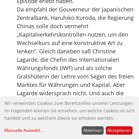
Episode erlebt haben.
Da empfahl der Gouverneur der japanischen
Zentralbank, Haruhiko Kuroda, die Regierung
Chinas solle doch vermehrt
„Kapitalverkehrskontrollen nutzen, um den
Wechselkurs auf eine konstruktive Art zu
lenken“. Gleich daneben saß Christine
Lagarde, die Chefin des Internationalen
Währungsfonds (IWF) und als solche
Gralshüterin der Lehre vom Segen des freien
Marktes für Währungen und Kapital. Aber
Lagarde widersprach nicht. Und auch die
„Financial Times“, Zentralorgan der globalen
Wir verwenden Cookies zum Bereitstellen unserer Leistungen.
Geldelite, befand, Kuroda habe recht.
Im Folgenden können Sie einsehen, um welche Cookies es sich
„Schärfere Kontrollen“ seien Chinas „einzige
handelt und zu welchem Zweck sie erhoben werden.
Option“, um der „Kapitalflucht“ Herr zu
Manuelle Auswahl
...
Ablehnen
Akzeptieren
werden.