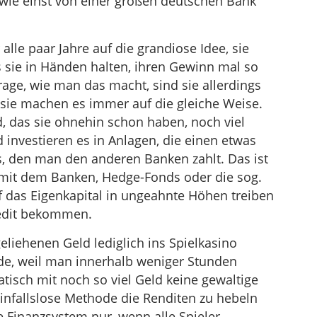
 wie einst von einer großen deutschen Bank
lle paar Jahre auf die grandiose Idee, sie
s sie in Händen halten, ihren Gewinn mal so
Frage, wie man das macht, sind sie allerdings
 sie machen es immer auf die gleiche Weise.
d, das sie ohnehin schon haben, noch viel
nvestieren es in Anlagen, die einen etwas
s, den man den anderen Banken zahlt. Das ist
, mit dem Banken, Hedge-Fonds oder die sog.
f das Eigenkapital in ungeahnte Höhen treiben
edit bekommen.
liehenen Geld lediglich ins Spielkasino
de, weil man innerhalb weniger Stunden
atisch mit noch so viel Geld keine gewaltige
 einfallslose Methode die Renditen zu hebeln
e Finanzsystem nur, wenn alle Spieler