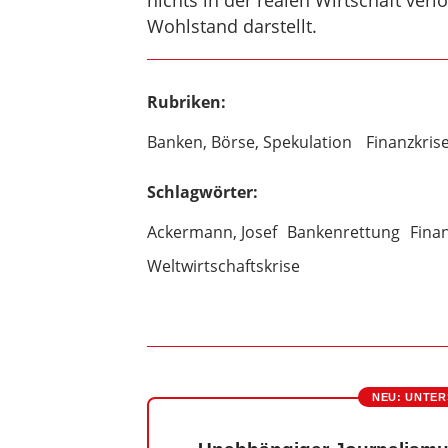
nichts in der realen Wirtschaft verl
Wohlstand darstellt.
Rubriken:
Banken, Börse, Spekulation
Finanzkris
Schlagwörter:
Ackermann, Josef
Bankenrettung
Fina
Weltwirtschaftskrise
NEU: UNTER