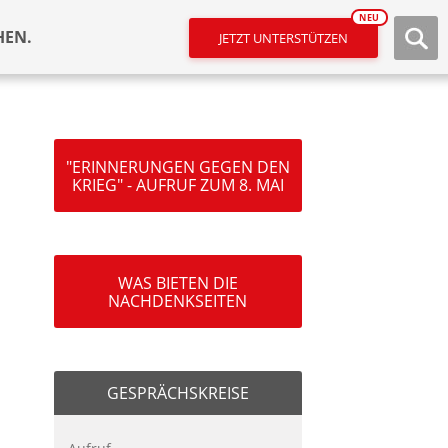
NEU
HEN.
JETZT UNTERSTÜTZEN
"ERINNERUNGEN GEGEN DEN
KRIEG" - AUFRUF ZUM 8. MAI
WAS BIETEN DIE
NACHDENKSEITEN
GESPRÄCHSKREISE