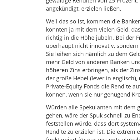
gewaltige Renditen von 25 Prozent,
angekündigt, erzielen ließen.
Weil das so ist, kommen die Banker a
könnten ja mit dem vielen Geld, da
richtig in die Höhe jubeln. Bei der 
überhaupt nicht innovativ, sondern
Sie leihen sich nämlich zu dem Gel
mehr Geld von anderen Banken und i
höheren Zins erbringen, als der Zin
der große Hebel (lever in englisch)
Private-Equity Fonds die Rendite au
können, wenn sie nur genügend Kr
Würden alle Spekulanten mit dem ge
gehen, wäre der Spuk schnell zu En
feststellen würde, dass dort system
Rendite zu erzielen ist. Die extrem
funktioniert für das gesamte global