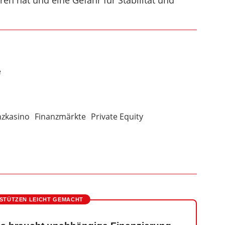
oren hat und eine Gefahr für Stabilität und
e
nzkasino
Finanzmärkte
Private Equity
STÜTZEN LEICHT GEMACHT