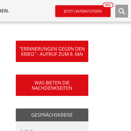
NEU
HEN.
JETZT UNTERSTÜTZEN
"ERINNERUNGEN GEGEN DEN
KRIEG" - AUFRUF ZUM 8. MAI
WAS BIETEN DIE
NACHDENKSEITEN
GESPRÄCHSKREISE