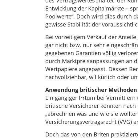
des Vertragswertes „haftet“ der Kun
Entwicklung der Kapitalmärkte – sp
Poolwerte“. Doch wird dies durch d
gewisse Stabilität der voraussichtli
Bei vorzeitigem Verkauf der Anteile
gar nicht bzw. nur sehr eingeschrä
gegebenen Garantien völlig verlore
durch Marktpreisanpassungen an de
Wertpapiere angepasst. Dessen Ber
nachvollziehbar, willkürlich oder unf
Anwendung britischer Methoden 
Ein gängiger Irrtum bei Vermittler
britische Versicherer könnten nach
„abrechnen was und wie sie wollten“
Versicherungsvertragsrecht (VVG) a
Doch das von den Briten praktiziert