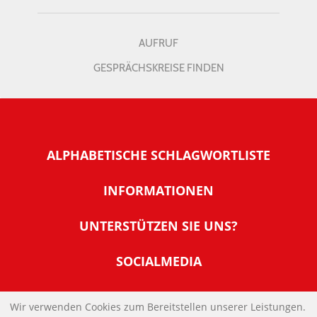
AUFRUF
GESPRÄCHSKREISE FINDEN
ALPHABETISCHE SCHLAGWORTLISTE
INFORMATIONEN
Warum NachDenkSeiten
UNTERSTÜTZEN SIE UNS?
Wer steckt dahinter
Der Förderverein: IQM
SOCIALMEDIA
Tipps zur Nutzung der NachDenkSeiten
Allgemeine Spendeninformationen
Banner und E-Mail-Signaturen
IMPRESSUM
Werden Sie Fördermitglied
Wir verwenden Cookies zum Bereitstellen unserer Leistungen.
Links