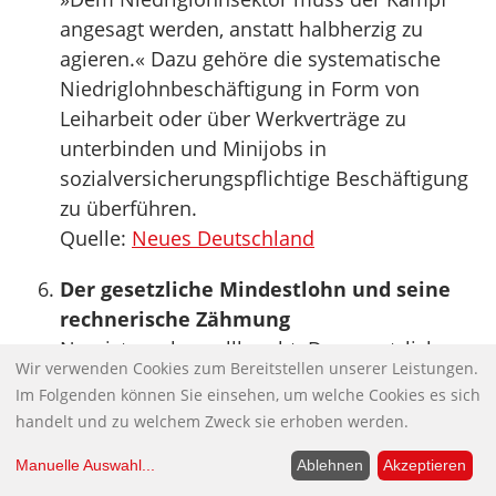
angesagt werden, anstatt halbherzig zu
agieren.« Dazu gehöre die systematische
Niedriglohnbeschäftigung in Form von
Leiharbeit oder über Werkverträge zu
unterbinden und Minijobs in
sozialversicherungspflichtige Beschäftigung
zu überführen.
Quelle:
Neues Deutschland
Der gesetzliche Mindestlohn und seine
rechnerische Zähmung
Nun ist es also vollbracht. Der gesetzliche
Wir verwenden Cookies zum Bereitstellen unserer Leistungen.
Mindestlohn in Höhe von derzeit 8,50 Euro
Im Folgenden können Sie einsehen, um welche Cookies es sich
brutto pro Stunde wird zum 1. Januar 2017
handelt und zu welchem Zweck sie erhoben werden.
um 34 Cent auf 8,84 Euro angehoben, was
einer Steigerungsrate von 4 Prozent
Manuelle Auswahl
...
Ablehnen
Akzeptieren