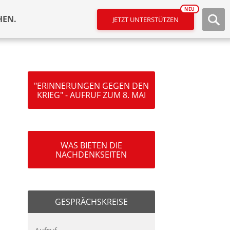
NEU
HEN.
JETZT UNTERSTÜTZEN
"ERINNERUNGEN GEGEN DEN
KRIEG" - AUFRUF ZUM 8. MAI
WAS BIETEN DIE
NACHDENKSEITEN
GESPRÄCHSKREISE