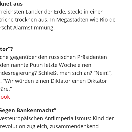
cknet aus
rreichsten Länder der Erde, steckt in einer
riche trocknen aus. In Megastädten wie Rio de
rrscht Alarmstimmung.
tor”?
ache gegenüber den russischen Präsidenten
Biden nannte Putin letzte Woche einen
ndesregierung? Schließt man sich an? “Nein!”,
 “Wir würden einen Diktator einen Diktator
äre.”
book
 „Gegen Bankenmacht”
 westeuropäischen Antiimperialismus: Kind der
rrevolution zugleich, zusammendenkend