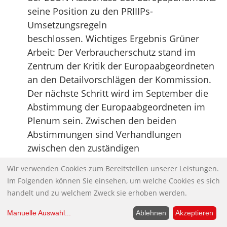
seine Position zu den PRIIIPs-
Umsetzungsregeln
beschlossen. Wichtiges Ergebnis Grüner
Arbeit: Der Verbraucherschutz stand im
Zentrum der Kritik der Europaabgeordneten
an den Detailvorschlägen der Kommission.
Der nächste Schritt wird im September die
Abstimmung der Europaabgeordneten im
Plenum sein. Zwischen den beiden
Abstimmungen sind Verhandlungen
zwischen den zuständigen
Parlamentsvertretern und der Kommission
Wir verwenden Cookies zum Bereitstellen unserer Leistungen.
zu den Detailvorschlägen geplant.
Im Folgenden können Sie einsehen, um welche Cookies es sich
Quelle:
Sven Giegold
handelt und zu welchem Zweck sie erhoben werden.
Hartz-IV-Empfänger: Jobcenter sollen
Manuelle Auswahl
...
Ablehnen
Akzeptieren
“sozialwidriges Verhalten” sanktionieren