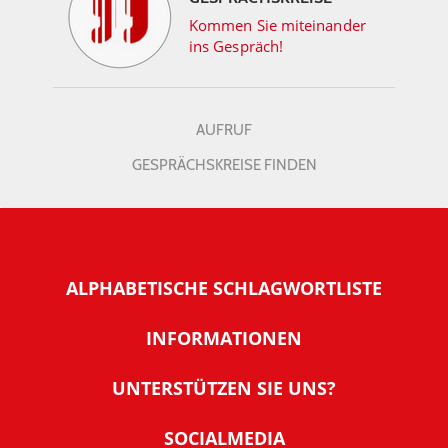
Kommen Sie miteinander
ins Gespräch!
AUFRUF
GESPRÄCHSKREISE FINDEN
ALPHABETISCHE SCHLAGWORTLISTE
INFORMATIONEN
Warum NachDenkSeiten
UNTERSTÜTZEN SIE UNS?
Wer steckt dahinter
Der Förderverein: IQM
SOCIALMEDIA
Tipps zur Nutzung der NachDenkSeiten