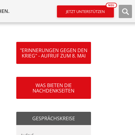
NEU
HEN.
JETZT UNTERSTÜTZEN
"ERINNERUNGEN GEGEN DEN
KRIEG" - AUFRUF ZUM 8. MAI
WAS BIETEN DIE
NACHDENKSEITEN
GESPRÄCHSKREISE