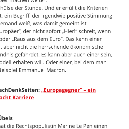
päer machen weiter.“
hülse der Stunde. Und er erfüllt die Kriterien
: ein Begriff, der irgendwie positive Stimmung
jemand weiß, was damit gemeint ist.
ropäer“, der nicht sofort „Hier!“ schreit, wenn
 oder „Raus aus dem Euro“. Das kann einer
ill, aber nicht die herrschende ökonomische
ndnis gefährdet. Es kann aber auch einer sein,
dell erhalten will. Oder einer, bei dem man
 Beispiel Emmanuel Macron.
NachDenkSeiten:
„Europagegner“ – ein
cht Karriere
Übels
 die Rechtspopulistin Marine Le Pen einen