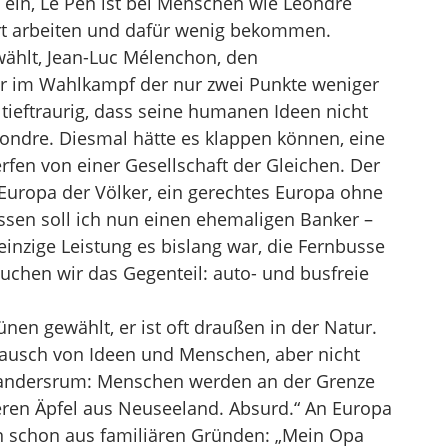
ein, Le Pen ist bei Menschen wie Léondre
art arbeiten und dafür wenig bekommen.
wählt, Jean-Luc Mélenchon, den
r im Wahlkampf der nur zwei Punkte weniger
n tieftraurig, dass seine humanen Ideen nicht
ondre. Diesmal hätte es klappen können, eine
rfen von einer Gesellschaft der Gleichen. Der
Europa der Völker, ein gerechtes Europa ohne
essen soll ich nun einen ehemaligen Banker –
inzige Leistung es bislang war, die Fernbusse
auchen wir das Gegenteil: auto- und busfreie
nen gewählt, er ist oft draußen in der Natur.
ustausch von Ideen und Menschen, aber nicht
s andersrum: Menschen werden an der Grenze
ieren Äpfel aus Neuseeland. Absurd.“ An Europa
ein schon aus familiären Gründen: „Mein Opa