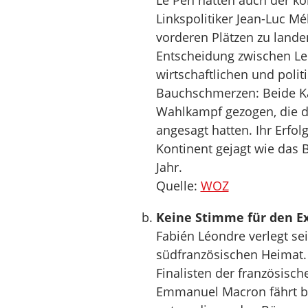
Le Pen hatten auch der ko
Linkspolitiker Jean-Luc M
vorderen Plätzen zu lande
Entscheidung zwischen Le
wirtschaftlichen und polit
Bauchschmerzen: Beide K
Wahlkampf gezogen, die d
angesagt hatten. Ihr Erfo
Kontinent gejagt wie das 
Jahr.
Quelle:
WOZ
Keine Stimme für den E
Fabién Léondre verlegt se
südfranzösischen Heimat. E
Finalisten der französisc
Emmanuel Macron fährt bi