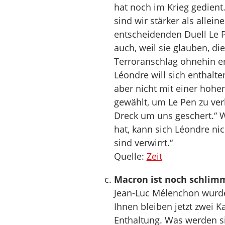
hat noch im Krieg gedient
sind wir stärker als allei
entscheidenden Duell Le 
auch, weil sie glauben, 
Terroranschlag ohnehin er
Léondre will sich enthalt
aber nicht mit einer hohen
gewählt, um Le Pen zu ver
Dreck um uns geschert.“ W
hat, kann sich Léondre ni
sind verwirrt.“
Quelle:
Zeit
Macron ist noch schlimm
Jean-Luc Mélenchon wurde 
Ihnen bleiben jetzt zwei K
Enthaltung. Was werden s