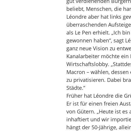
gut verdienenden Bürgern 
beliebt, Menschen, die h
Léondre aber hat links ge
überraschenden Aufsteige
als Le Pen erhielt. „Ich bi
gewonnen haben“, sagt Lé
ganz neue Vision zu entwe
Kanalarbeiter möchte ein 
Wirtschaftslobby. „Stattd
Macron – wählen, dessen e
zu privatisieren. Dabei br
Städte.“
Früher hat Léondre die Grü
Er ist für einen freien A
von Gütern. „Heute ist e
inhaftiert und wir import
hängt der 50-Jährige, all