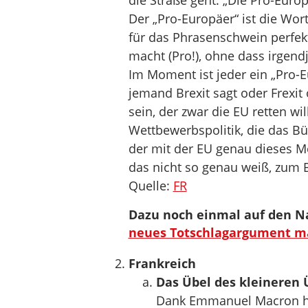
die Straße geht: „Die Pro-Euro
Der „Pro-Europäer“ ist die Wort
für das Phrasenschwein perfekt
macht (Pro!), ohne dass irgend
Im Moment ist jeder ein „Pro-Eu
jemand Brexit sagt oder Frexit
sein, der zwar die EU retten w
Wettbewerbspolitik, die das Bü
der mit der EU genau dieses Mo
das nicht so genau weiß, zum
Quelle:
FR
Dazu noch einmal auf den 
neues Totschlagargument ma
Frankreich
Das Übel des kleineren 
Dank Emmanuel Macron hat