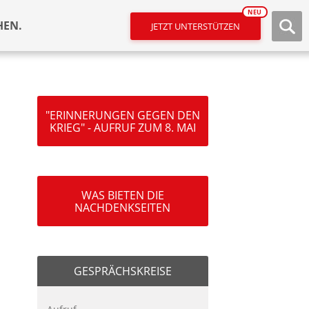
NEU
HEN.
JETZT UNTERSTÜTZEN
"ERINNERUNGEN GEGEN DEN
KRIEG" - AUFRUF ZUM 8. MAI
WAS BIETEN DIE
NACHDENKSEITEN
GESPRÄCHSKREISE