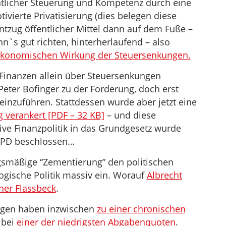
ntlicher Steuerung und Kompetenz durch eine
ivierte Privatisierung (dies belegen diese
Entzug öffentlicher Mittel dann auf dem Fuße –
nn`s gut richten, hinterherlaufend – also
ökonomischen Wirkung der Steuersenkungen.
 Finanzen allein über Steuersenkungen
Peter Bofinger zu der Forderung, doch erst
einzuführen. Stattdessen wurde aber jetzt eine
 verankert [PDF – 32 KB]
– und diese
ive Finanzpolitik in das Grundgesetz wurde
 SPD beschlossen…
ngsmäßige “Zementierung” den politischen
ogische Politik massiv ein. Worauf
Albrecht
ner Flassbeck
.
ungen haben inzwischen
zu einer chronischen
 bei
einer der niedrigsten Abgabenquoten
.