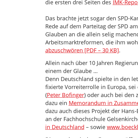
die ersten drei Seiten des
IMK-Repor
Das brachte jetzt sogar den SPD-Ka
Rede auf dem Parteitag der SPD am 
Glauben an die allein selig machend
Arbeitsmarktreformen, die ihm wohl
abzuschwören [PDF – 30 KB]
.
Allein nach über 10 Jahren Regierun
einem der Glaube …
Denn Deutschland spielte in den le
fixierte Vorreiterrolle in Europa, s
(
Peter Bofinger
) oder auch bei den 
dazu ein
Memorandum in Zusammena
dazu auch dieses Projekt der Hans-B
an der Fachhochschule Gelsenkirch
in Deutschland
– sowie
www.boeckl