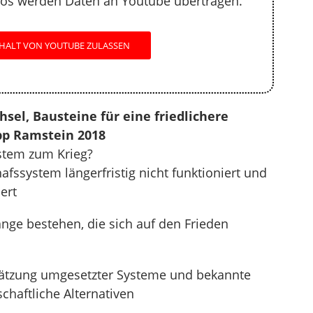
os werden Daten an Youtube übertragen.
HALT VON YOUTUBE ZULASSEN
sel, Bausteine für eine friedlichere
pp Ramstein 2018
stem zum Krieg?
fssystem längerfristig nicht funktioniert und
ert
e bestehen, die sich auf den Frieden
hätzung umgesetzter Systeme und bekannte
schaftliche Alternativen