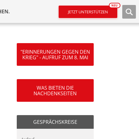
NEU
HEN.
JETZT UNTERSTÜTZEN
"ERINNERUNGEN GEGEN DEN
KRIEG" - AUFRUF ZUM 8. MAI
WAS BIETEN DIE
NACHDENKSEITEN
GESPRÄCHSKREISE