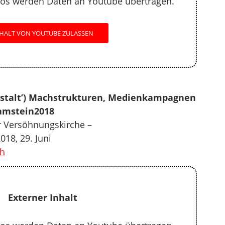
os werden Daten an Youtube übertragen.
HALT VON YOUTUBE ZULASSEN
Anstalt’) Machstrukturen, Medienkampagnen
amstein2018
r Versöhnungskirche –
18, 29. Juni
h
Externer Inhalt