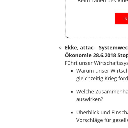
Beim Laden des Vide
IN
Ekke, attac – Systemwech
Ökonomie 28.6.2018 Sto
Führt unser Wirtschaftssy
Warum unser Wirtscha
gleichzeitig Krieg förd
Welche Zusammenhäng
auswirken?
Überblick und Einsc
Vorschläge für gesell