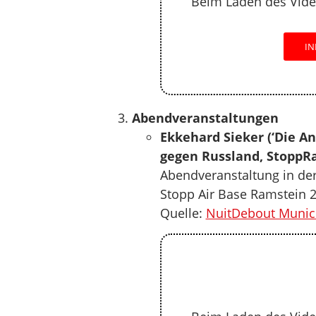
Beim Laden des Vide
IN
Abendveranstaltungen
Ekkehard Sieker (‘Die 
gegen Russland, StoppR
Abendveranstaltung in de
Stopp Air Base Ramstein 20
Quelle:
NuitDebout Munic