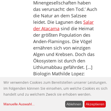
Minengesellschaften haben
das verursacht: den Tod.’ Auch
die Natur an dem Salzsee
leidet. Die Lagunen des
Salar
der Atacama
sind die Heimat
der größten Population des
Anden-Flamingos. Die Vögel
ernähren sich von winzigen
Algen und Krebsen. Doch das
Ökosystem ist durch den
Lithiumabbau gefährdet. […]
Biologin Mathilde Lopez:
‘Überall wo man jetzt nur noch
Wir verwenden Cookies zum Bereitstellen unserer Leistungen.
Salzebene sieht, war vorher
Im Folgenden können Sie einsehen, um welche Cookies es sich
Wasser. Es gab hier keine
handelt und zu welchem Zweck sie erhoben werden.
Salzebene. Wenn der Anden-
Manuelle Auswahl
...
Ablehnen
Akzeptieren
Flamingo ausstirbt,