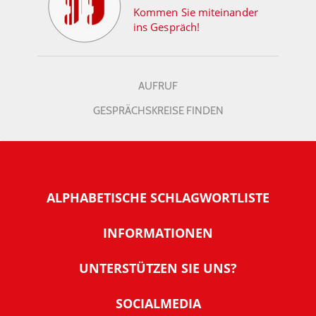
Kommen Sie miteinander
ins Gespräch!
AUFRUF
GESPRÄCHSKREISE FINDEN
ALPHABETISCHE SCHLAGWORTLISTE
INFORMATIONEN
Warum NachDenkSeiten
UNTERSTÜTZEN SIE UNS?
Wer steckt dahinter
Der Förderverein: IQM
SOCIALMEDIA
Tipps zur Nutzung der NachDenkSeiten