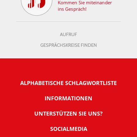
Kommen Sie miteinander
ins Gespräch!
AUFRUF
GESPRÄCHSKREISE FINDEN
ALPHABETISCHE SCHLAGWORTLISTE
INFORMATIONEN
Warum NachDenkSeiten
UNTERSTÜTZEN SIE UNS?
Wer steckt dahinter
Der Förderverein: IQM
SOCIALMEDIA
Tipps zur Nutzung der NachDenkSeiten
Allgemeine Spendeninformationen