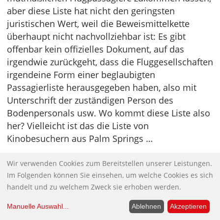
aber diese Liste hat nicht den geringsten
juristischen Wert, weil die Beweismittelkette
überhaupt nicht nachvollziehbar ist: Es gibt
offenbar kein offizielles Dokument, auf das
irgendwie zurückgeht, dass die Fluggesellschaften
irgendeine Form einer beglaubigten
Passagierliste herausgegeben haben, also mit
Unterschrift der zuständigen Person des
Bodenpersonals usw. Wo kommt diese Liste also
her? Vielleicht ist das die Liste von
Kinobesuchern aus Palm Springs …
All diese Dinge, die behauptet wurden, für die es
Wir verwenden Cookies zum Bereitstellen unserer Leistungen.
aber keine Beweise gibt, sondern nur suggestive
Im Folgenden können Sie einsehen, um welche Cookies es sich
und manipulative Zeitungsartikel. Da kann man
handelt und zu welchem Zweck sie erhoben werden.
nicht mehr von Journalismus sprechen, der
Manuelle Auswahl
...
Ablehnen
Akzeptieren
kritisch nachfragt und eine irgendwie geartete