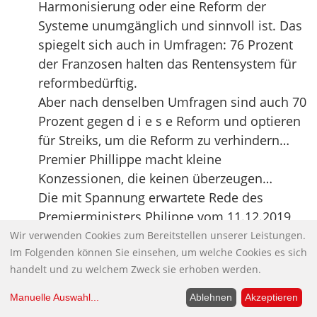
Harmonisierung oder eine Reform der
Systeme unumgänglich und sinnvoll ist. Das
spiegelt sich auch in Umfragen: 76 Prozent
der Franzosen halten das Rentensystem für
reformbedürftig.
Aber nach denselben Umfragen sind auch 70
Prozent gegen d i e s e Reform und optieren
für Streiks, um die Reform zu verhindern…
Premier Phillippe macht kleine
Konzessionen, die keinen überzeugen…
Die mit Spannung erwartete Rede des
Premierministers Philippe vom 11.12.2019
brachte keine Überraschungen. Die
Wir verwenden Cookies zum Bereitstellen unserer Leistungen.
Im Folgenden können Sie einsehen, um welche Cookies es sich
Regierung hält an der Rentenreform fest.
handelt und zu welchem Zweck sie erhoben werden.
Philippe gab sich sehr moderat, geradezu
versöhnlich, zollte den Gewerkschaften
Manuelle Auswahl
...
Ablehnen
Akzeptieren
Respekt vor ihrer “kämpferischen Kultur” und