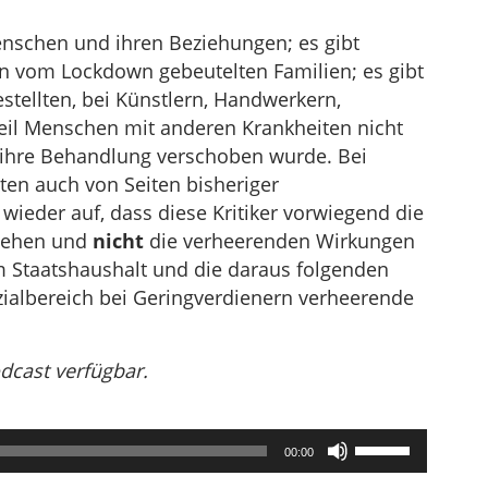
enschen und ihren Beziehungen; es gibt
in vom Lockdown gebeutelten Familien; es gibt
stellten, bei Künstlern, Handwerkern,
eil Menschen mit anderen Krankheiten nicht
ihre Behandlung verschoben wurde. Bei
en auch von Seiten bisheriger
 wieder auf, dass diese Kritiker vorwiegend die
 sehen und
nicht
die verheerenden Wirkungen
m Staatshaushalt und die daraus folgenden
ialbereich bei Geringverdienern verheerende
odcast verfügbar.
Pfeiltasten
00:00
Hoch/Runter