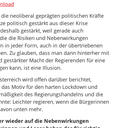
benutzen,
nload
um
 die neoliberal geprägten politischen Kräfte
die
e politisch gestärkt aus dieser Krise
Lautstärke
deshalb gestärkt, weil gerade auch
zu
 die die Risiken und Nebenwirkungen
regeln.
in jeder Form, auch in der übertriebenen
aben. Zu glauben, dass man dann hinterher mit
 gestärkter Macht der Regierenden für eine
n kann, ist eine Illusion.
erreich wird offen darüber berichtet,
n das Motiv für den harten Lockdown und
smäßigkeit des Regierungshandelns und die
nte: Leichter regieren, wenn die Bürgerinnen
 Davon unten mehr.
r wieder auf die Nebenwirkungen