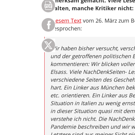
aufmerksam gemacht. Viele Leser
gehalten, manche Kritiker nicht:
In diesem Text
vom 26. März zum Be
angesprochen:
Wir haben bisher versucht, vers
und der getroffenen politischen
kommentieren: Wir blicken voller
Elsass. Viele NachDenkSeiten- Le
verschiedene Seiten des Geschehe
hart. Ein Linker aus München bek
etc. orientieren. Ein Linker aus Be
Situation in Italien zu wenig e
in dieser Situation quasi mit d
verstehe ich nicht. Die NachDenk
Pandemie beschreiben und wir we
Letztere sind aus meiner Sicht n