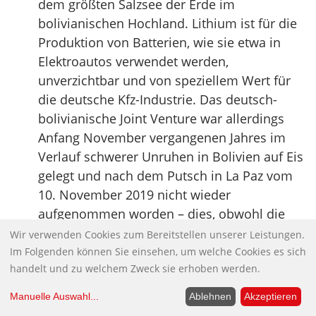
dem größten Salzsee der Erde im
bolivianischen Hochland. Lithium ist für die
Produktion von Batterien, wie sie etwa in
Elektroautos verwendet werden,
unverzichtbar und von speziellem Wert für
die deutsche Kfz-Industrie. Das deutsch-
bolivianische Joint Venture war allerdings
Anfang November vergangenen Jahres im
Verlauf schwerer Unruhen in Bolivien auf Eis
gelegt und nach dem Putsch in La Paz vom
10. November 2019 nicht wieder
aufgenommen worden – dies, obwohl die
Bundesregierung dem Putschregime den
Wir verwenden Cookies zum Bereitstellen unserer Leistungen.
Rücken stärkte. Nach der klaren
Im Folgenden können Sie einsehen, um welche Cookies es sich
handelt und zu welchem Zweck sie erhoben werden.
Wahlniederlage der Putschisten setzt Berlin
nun auf ein Entgegenkommen des
Manuelle Auswahl
...
Ablehnen
Akzeptieren
Wahlsiegers Luis Arce – obwohl es gebilligt