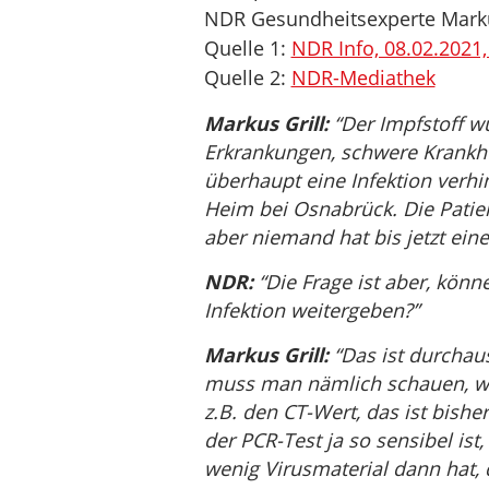
NDR Gesundheitsexperte Markus
Quelle 1:
NDR Info, 08.02.2021,
Quelle 2:
NDR-Mediathek
Markus Grill:
“Der Impfstoff wu
Erkrankungen, schwere Krankhei
überhaupt eine Infektion verh
Heim bei Osnabrück. Die Patien
aber niemand hat bis jetzt ein
NDR:
“Die Frage ist aber, kön
Infektion weitergeben?”
Markus Grill:
“Das ist durchaus
muss man nämlich schauen, wie
z.B. den CT-Wert, das ist bishe
der PCR-Test ja so sensibel ist,
wenig Virusmaterial dann hat, 