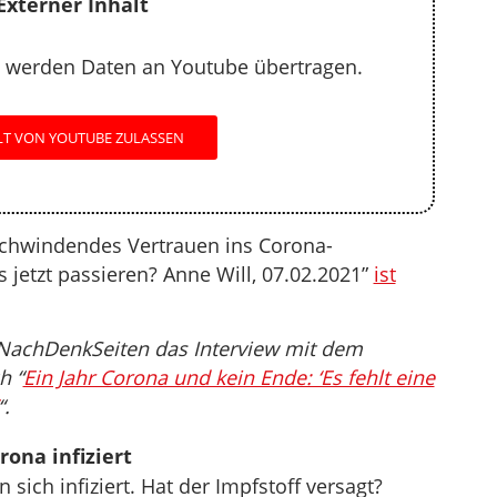
Externer Inhalt
 werden Daten an Youtube übertragen.
LT VON YOUTUBE ZULASSEN
chwindendes Vertrauen ins Corona-
etzt passieren? Anne Will, 07.02.2021”
ist
 NachDenkSeiten das Interview mit dem
h “
Ein Jahr Corona und kein Ende: ‘Es fehlt eine
“.
ona infiziert
ch infiziert. Hat der Impfstoff versagt?