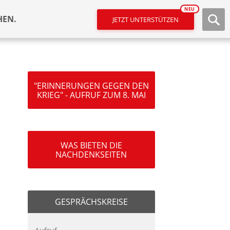
NEU
HEN.
JETZT UNTERSTÜTZEN
"ERINNERUNGEN GEGEN DEN
KRIEG" - AUFRUF ZUM 8. MAI
WAS BIETEN DIE
NACHDENKSEITEN
GESPRÄCHSKREISE