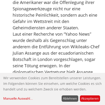
die Amerikaner war die Offenlegung ihrer
Spionagewerkzeuge nicht nur eine
historische Peinlichkeit, sondern auch eine
Gefahr im Wettstreit mit den
Geheimdiensten anderer Staaten.
Laut einer Recherche von “Yahoo News”
wurde deshalb als Gegenschlag unter
anderem die Entführung von Wikileaks-Chef
Julian Assange aus der ecuadorianischen
Botschaft in London vorgeschlagen, sogar
seine Tötung erwogen. In der
diplomatischen Vertretung hielt Assange
sich damals bereits seit Jahren auf, um der
Wir verwenden Cookies zum Bereitstellen unserer Leistungen.
Im Folgenden können Sie einsehen, um welche Cookies es sich
Gefahr einer Auslieferung an die Vereinigten
handelt und zu welchem Zweck sie erhoben werden.
Staaten zu entgehen. Seit 2019 sitzt Assange
in einem britischen Gefängnis. Von den USA
Manuelle Auswahl
...
Ablehnen
Akzeptieren
wird ihm Beihilfe zu Hackeraktivitäten und