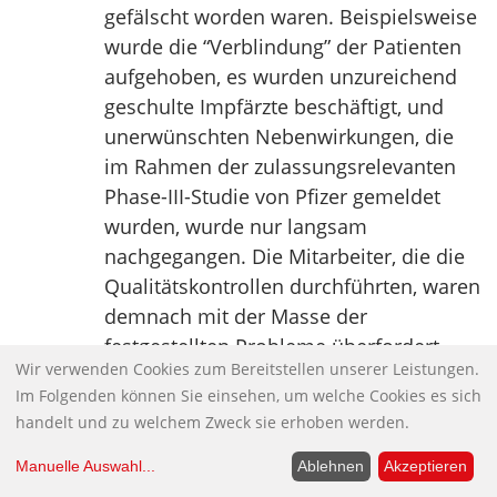
gefälscht worden waren. Beispielsweise
wurde die “Verblindung” der Patienten
aufgehoben, es wurden unzureichend
geschulte Impfärzte beschäftigt, und
unerwünschten Nebenwirkungen, die
im Rahmen der zulassungsrelevanten
Phase-III-Studie von Pfizer gemeldet
wurden, wurde nur langsam
nachgegangen. Die Mitarbeiter, die die
Qualitätskontrollen durchführten, waren
demnach mit der Masse der
festgestellten Probleme überfordert.
Wir verwenden Cookies zum Bereitstellen unserer Leistungen.
Nachdem sie das Forschungsinstitut
Im Folgenden können Sie einsehen, um welche Cookies es sich
Ventavia Research Group, das die
handelt und zu welchem Zweck sie erhoben werden.
Studien für Pfizer durchgeführt hatte,
wiederholt auf diese Probleme
Manuelle Auswahl
...
Ablehnen
Akzeptieren
hingewiesen hatte, schickte die