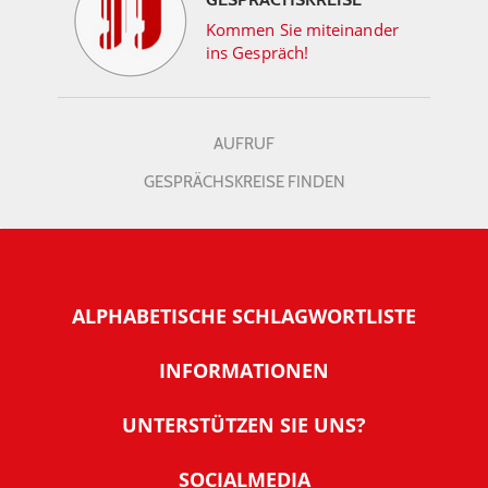
Kommen Sie miteinander
ins Gespräch!
AUFRUF
GESPRÄCHSKREISE FINDEN
ALPHABETISCHE SCHLAGWORTLISTE
INFORMATIONEN
Warum NachDenkSeiten
UNTERSTÜTZEN SIE UNS?
Wer steckt dahinter
Der Förderverein: IQM
SOCIALMEDIA
Tipps zur Nutzung der NachDenkSeiten