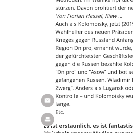
stürzen. Davon profitiert der 
Von Florian Hassel, Kiew …
Auch als Kolomoisky, jetzt (2019
Wahlhelfer des neuen Präside
Krieges gegen Russland Anfan
Region Dnipro, ernannt wurde, 
der gefürchtetsten Geschäftsl
gegen die Russen bezahlte Kol
“Dnipro” und “Asow” und bot s
gefangenen Russen. Wladimir P
Zwerg”. Anders als Lugansk ode
Kontrolle – und Kolomoisky wurd
lange.
Etc.
Es ist erstaunlich, es ist fantast