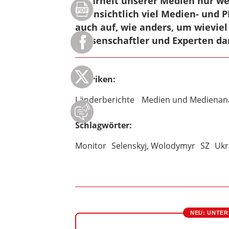
Mehrheit unserer Medien nur weni
offensichtlich viel Medien- und P
auch auf, wie anders, um wieviel 
Wissenschaftler und Experten d
Rubriken:
Länderberichte
Medien und Medienan
Schlagwörter:
Monitor
Selenskyj, Wolodymyr
SZ
Ukr
NEU: UNTER