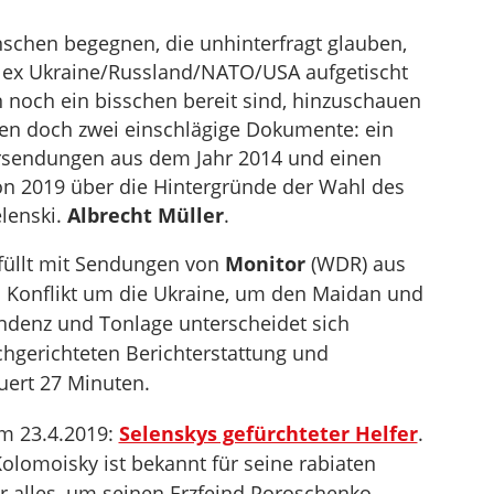
schen begegnen, die unhinterfragt glauben,
ex Ukraine/Russland/NATO/USA aufgetischt
 noch ein bisschen bereit sind, hinzuschauen
nen doch zwei einschlägige Dokumente: ein
rsendungen aus dem Jahr 2014 und einen
on 2019 über die Hintergründe der Wahl des
elenski.
Albrecht Müller
.
efüllt mit Sendungen von
Monitor
(WDR) aus
 Konflikt um die Ukraine, um den Maidan und
Tendenz und Tonlage unterscheidet sich
ichgerichteten Berichterstattung und
ert 27 Minuten.
 23.4.2019:
Selenskys gefürchteter Helfer
.
Kolomoisky ist bekannt für seine rabiaten
 alles, um seinen Erzfeind Poroschenko