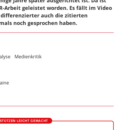
ge Jahre später ausgerichtet ist. Da ist
R-Arbeit geleistet worden. Es fällt im Video
differenzierter auch die zitierten
amals noch gesprochen haben.
alyse
Medienkritik
aine
STÜTZEN LEICHT GEMACHT