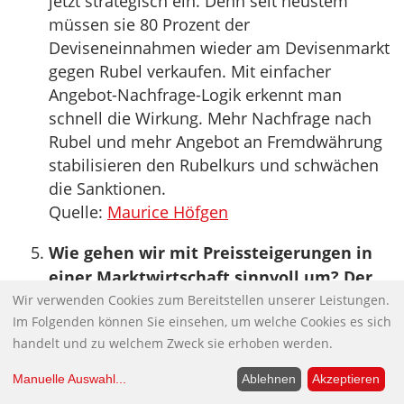
jetzt strategisch ein. Denn seit neustem
müssen sie 80 Prozent der
Deviseneinnahmen wieder am Devisenmarkt
gegen Rubel verkaufen. Mit einfacher
Angebot-Nachfrage-Logik erkennt man
schnell die Wirkung. Mehr Nachfrage nach
Rubel und mehr Angebot an Fremdwährung
stabilisieren den Rubelkurs und schwächen
die Sanktionen.
Quelle:
Maurice Höfgen
Wie gehen wir mit Preissteigerungen in
einer Marktwirtschaft sinnvoll um? Der
Streit um die Verteuerung von Energie
Wir verwenden Cookies zum Bereitstellen unserer Leistungen.
Im Folgenden können Sie einsehen, um welche Cookies es sich
Die aktuellen Preissteigerungen im Bereich
handelt und zu welchem Zweck sie erhoben werden.
Energie betreffen alle Bürger – wenn auch in
unterschiedlichem Maße. Der Unmut
Manuelle Auswahl
...
Ablehnen
Akzeptieren
darüber ist allseits groß, und entsprechend