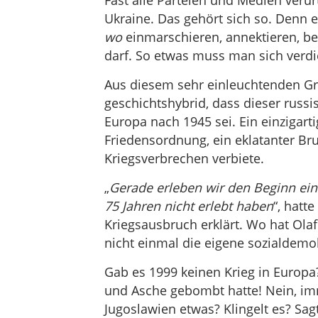
Fast alle Parteien und Medien verur
Ukraine. Das gehört sich so. Denn 
wo
einmarschieren, annektieren, be
darf. So etwas muss man sich verdie
Aus diesem sehr einleuchtenden Gr
geschichtshybrid, dass dieser russ
Europa nach 1945 sei. Ein einzigarti
Friedensordnung, ein eklatanter Bru
Kriegsverbrechen verbiete.
„
Gerade erleben wir den Beginn eine
75 Jahren nicht erlebt haben
“, hatt
Kriegsausbruch erklärt. Wo hat Olaf 
nicht einmal die eigene sozialdemo
Gab es 1999 keinen Krieg in Europa?
und Asche gebombt hatte! Nein, i
Jugoslawien etwas? Klingelt es? Sa