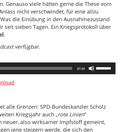
en. Genauso viele hätten gerne die These vom
lass nicht verschwindet, für eine allzu
. Was die Einübung in den Ausnahmezustand
r seit sieben Tagen. Ein Kriegsprotokoll über
el
.
odcast verfügbar.
Pfeiltasten
00:00
Hoch/Runter
benutzen,
nload
um
die
Lautstärke
et alle Grenzen: SPD-Bundeskanzler Scholz
zu
weiten Kriegsjahr auch „
rote Linien
“
regeln.
n neuer, also wirksamer Impfstoff gemeint,
gen jene steigern werde, die sich den