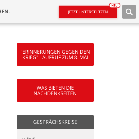
NEU
HEN.
JETZT UNTERSTÜTZEN
"ERINNERUNGEN GEGEN DEN
KRIEG" - AUFRUF ZUM 8. MAI
WAS BIETEN DIE
NACHDENKSEITEN
GESPRÄCHSKREISE