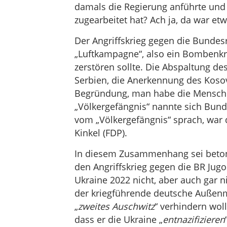
damals die Regierung anführte und f
zugearbeitet hat? Ach ja, da war etw
Der Angriffskrieg gegen die Bundesr
„Luftkampagne“, also ein Bombenkrieg
zerstören sollte. Die Abspaltung 
Serbien, die Anerkennung des Kosov
Begründung, man habe die Menschen
„Völkergefängnis“ nannte sich Bund
vom „Völkergefängnis“ sprach, war
Kinkel (FDP).
In diesem Zusammenhang sei beton
den Angriffskrieg gegen die BR Jugo
Ukraine 2022 nicht, aber auch gar n
der kriegführende deutsche Außenmi
„
zweites Auschwitz
“ verhindern woll
dass er die Ukraine „
entnazifizieren