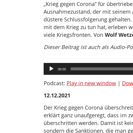
„Krieg gegen Corona“ für übertrieb
Ausnahmezustand, der mit seinem An
düstere Schlussfolgerung gehalten
mit dem Krieg zu tun hat, erleben wi
viele Kriegsfronten. Von
Wolf Wetz
Dieser Beitrag ist auch als Audio-P
Audio-
00:00
Player
Podcast:
Play in new window
|
Dow
12.12.2021
Der Krieg gegen Corona überschreit
erklärt ganz unaufgeregt, dass im z
überschritten werden. Damit ist kei
sondern die Sanktionen, die man ge