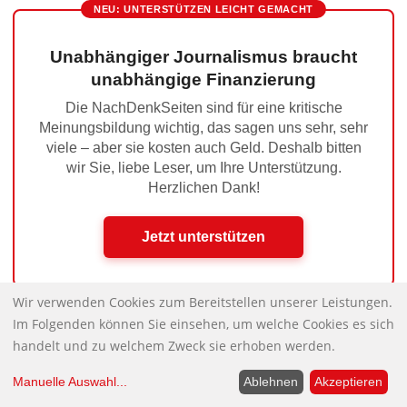
NEU: UNTERSTÜTZEN LEICHT GEMACHT
Unabhängiger Journalismus braucht
unabhängige Finanzierung
Die NachDenkSeiten sind für eine kritische
Meinungsbildung wichtig, das sagen uns sehr, sehr
viele – aber sie kosten auch Geld. Deshalb bitten
wir Sie, liebe Leser, um Ihre Unterstützung.
Herzlichen Dank!
Jetzt unterstützen
Wir verwenden Cookies zum Bereitstellen unserer Leistungen.
Im Folgenden können Sie einsehen, um welche Cookies es sich
Business as usual
Nächster Beitrag:
handelt und zu welchem Zweck sie erhoben werden.
Er wollte doch nur spielen. Gerechtigkeit
Vorheriger Beitrag:
Manuelle Auswahl
...
Ablehnen
Akzeptieren
für Andreas Scheuer!