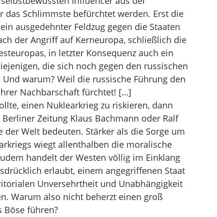
 selbstbewussten Influencer aus der
r das Schlimmste befürchtet werden. Erst die
 ein ausgedehnter Feldzug gegen die Staaten
ch der Angriff auf Kerneuropa, schließlich die
esteuropas, in letzter Konsequenz auch ein
diejenigen, die sich noch gegen den russischen
 Und warum? Weil die russische Führung den
hrer Nachbarschaft fürchtet! […]
llte, einen Nuklearkrieg zu riskieren, dann
Berliner Zeitung Klaus Bachmann oder Ralf
 der Welt bedeuten. Stärker als die Sorge um
rkriegs wiegt allenthalben die moralische
 Zudem handelt der Westen völlig im Einklang
sdrücklich erlaubt, einem angegriffenen Staat
rritorialen Unversehrtheit und Unabhängigkeit
ten. Warum also nicht beherzt einen groß
s Böse führen?