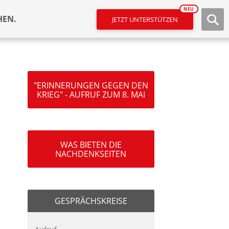
NEU
HEN.
JETZT UNTERSTÜTZEN
"ERINNERUNGEN GEGEN DEN
KRIEG" - AUFRUF ZUM 8. MAI
WAS BIETEN DIE
NACHDENKSEITEN
GESPRÄCHSKREISE