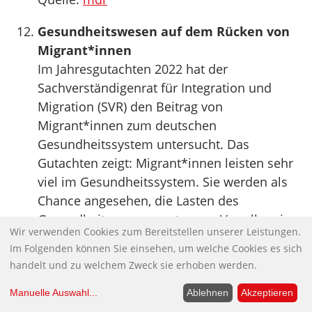
Gesundheitswesen auf dem Rücken von
Migrant*innen
Im Jahresgutachten 2022 hat der
Sachverständigenrat für Integration und
Migration (SVR) den Beitrag von
Migrant*innen zum deutschen
Gesundheitssystem untersucht. Das
Gutachten zeigt: Migrant*innen leisten sehr
viel im Gesundheitssystem. Sie werden als
Chance angesehen, die Lasten des
Gesundheitswesens zu tragen. Vor allem in
Wir verwenden Cookies zum Bereitstellen unserer Leistungen.
Pflegeberufen aber, in denen zahlreiche
Im Folgenden können Sie einsehen, um welche Cookies es sich
Migrant*innen tätig sind, sind sie überlastet
handelt und zu welchem Zweck sie erhoben werden.
und werden ausgebeutet.
Als Patientinnen und Patienten begegnen
Manuelle Auswahl
...
Ablehnen
Akzeptieren