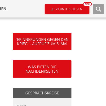
NEU
HEN.
JETZT UNTERSTÜTZEN
"ERINNERUNGEN GEGEN DEN
KRIEG" - AUFRUF ZUM 8. MAI
WAS BIETEN DIE
NACHDENKSEITEN
GESPRÄCHSKREISE