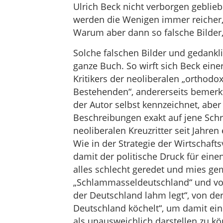
Ulrich Beck nicht verborgen geblie
werden die Wenigen immer reicher,
Warum aber dann so falsche Bilder,
Solche falschen Bilder und gedankl
ganze Buch. So wirft sich Beck eine
Kritikers der neoliberalen „orthodo
Bestehenden“, andererseits bemerkt
der Autor selbst kennzeichnet, aber 
Beschreibungen exakt auf jene Schre
neoliberalen Kreuzritter seit Jahre
Wie in der Strategie der Wirtschaf
damit der politische Druck für ein
alles schlecht geredet und mies g
„Schlammasseldeutschland“ und von
der Deutschland lahm legt“, von de
Deutschland köchelt“, um damit ei
als unausweichlich darstellen zu k