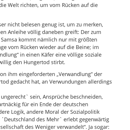
ie Welt richten, um vom Rücken auf die
ser nicht belesen genug ist, um zu merken,
hen Anleihe völlig daneben greift: Der zum
e Samsa kommt nämlich nur mit größten
Lage vom Rücken wieder auf die Beine; im
dlung“ in einen Käfer eine völlige soziale
iwillig den Hungertod stirbt.
 von ihm eingeforderten „Verwandlung“ der
rtod gedacht hat, an Verwundungen allerdings
´ungerecht` sein, Ansprüche beschneiden,
hartnäckig für ein Ende der deutschen
ere Logik, andere Moral der Sozialpolitik
s ´Deutschland des Mehr` erlebt gegenwärtig
sellschaft des Weniger verwandelt“. Ja sogar: