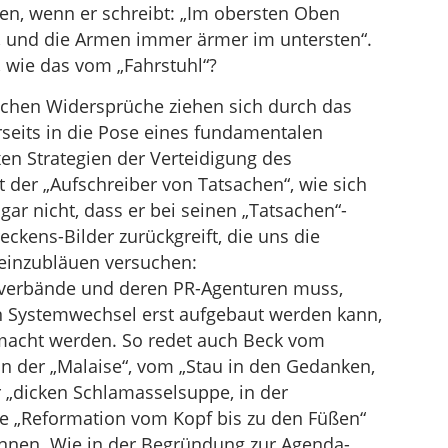
ben, wenn er schreibt: „Im obersten Oben
 und die Armen immer ärmer im untersten“.
 wie das vom „Fahrstuhl“?
ichen Widersprüche ziehen sich durch das
rseits in die Pose eines fundamentalen
xen Strategien der Verteidigung des
 der „Aufschreiber von Tatsachen“, wie sich
gar nicht, dass er bei seinen „Tatsachen“-
ckens-Bilder zurückgreift, die uns die
n einzubläuen versuchen:
tsverbände und deren PR-Agenturen muss,
en Systemwechsel erst aufgebaut werden kann,
emacht werden. So redet auch Beck vom
 der „Malaise“, vom „Stau in den Gedanken,
r „dicken Schlamasselsuppe, in der
ne „Reformation vom Kopf bis zu den Füßen“
önnen. Wie in der Begründung zur Agenda-