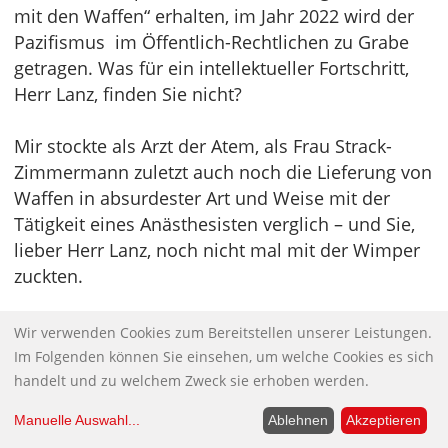
mit den Waffen“ erhalten, im Jahr 2022 wird der
Pazifismus im Öffentlich-Rechtlichen zu Grabe
getragen. Was für ein intellektueller Fortschritt,
Herr Lanz, finden Sie nicht?
Mir stockte als Arzt der Atem, als Frau Strack-
Zimmermann zuletzt auch noch die Lieferung von
Waffen in absurdester Art und Weise mit der
Tätigkeit eines Anästhesisten verglich – und Sie,
lieber Herr Lanz, noch nicht mal mit der Wimper
zuckten.
Ich erwarte eine weitere Sendung mit Frau Prof.
Wir verwenden Cookies zum Bereitstellen unserer Leistungen.
Guerot, bei der Sie eine neutralere Position
Im Folgenden können Sie einsehen, um welche Cookies es sich
wahren und Ihrer Rolle als Moderator und nicht
handelt und zu welchem Zweck sie erhoben werden.
„Meinungs-Eleminator“ nach kommen.
Manuelle Auswahl
...
Ablehnen
Akzeptieren