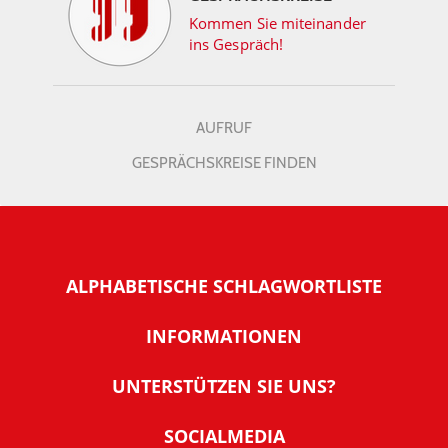
Kommen Sie miteinander
ins Gespräch!
AUFRUF
GESPRÄCHSKREISE FINDEN
ALPHABETISCHE SCHLAGWORTLISTE
INFORMATIONEN
Warum NachDenkSeiten
UNTERSTÜTZEN SIE UNS?
Wer steckt dahinter
Der Förderverein: IQM
SOCIALMEDIA
Tipps zur Nutzung der NachDenkSeiten