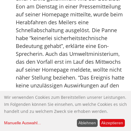
Eon am Dienstag in einer Pressemitteilung
auf seiner Homepage mitteilte, wurde beim
Herabfahren des Meilers eine
Schnellabschaltung ausgelöst. Die Panne
habe “keinerlei sicherheitstechnische
Bedeutung gehabt”, erklärte eine Eon-
Sprecherin. Auch das Umweltministerium,
das den Vorfall erst im Lauf des Mittwochs
auf seiner Homepage meldete, wollte nicht
näher Stellung beziehen. “Das Ereignis hatte
keine unzulässigen Auswirkungen auf den
sicheren Anlagenbetrieb und die
Wir verwenden Cookies zum Bereitstellen unserer Leistungen.
Umgebung”, hieß es lapidar auf der
Im Folgenden können Sie einsehen, um welche Cookies es sich
Homepage des Hauses von Minister Markus
handelt und zu welchem Zweck sie erhoben werden.
Söder. […]
Manuelle Auswahl
...
Ablehnen
Akzeptieren
Für Henrik Paulitz, den Atomexperten der