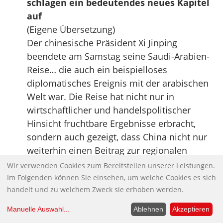
schlagen ein bedeutendes neues Kapitel
auf
(Eigene Übersetzung)
Der chinesische Präsident Xi Jinping
beendete am Samstag seine Saudi-Arabien-
Reise… die auch ein beispielloses
diplomatisches Ereignis mit der arabischen
Welt war. Die Reise hat nicht nur in
wirtschaftlicher und handelspolitischer
Hinsicht fruchtbare Ergebnisse erbracht,
sondern auch gezeigt, dass China nicht nur
weiterhin einen Beitrag zur regionalen
Entwicklung leisten, sondern auch
Wir verwenden Cookies zum Bereitstellen unserer Leistungen.
zunehmend zum Frieden im strategisch
Im Folgenden können Sie einsehen, um welche Cookies es sich
handelt und zu welchem Zweck sie erhoben werden.
wichtigen Nahen Osten beitragen wird, so
Experten. […]
Manuelle Auswahl
...
Ablehnen
Akzeptieren
Während seines Aufenthalts in Saudi-