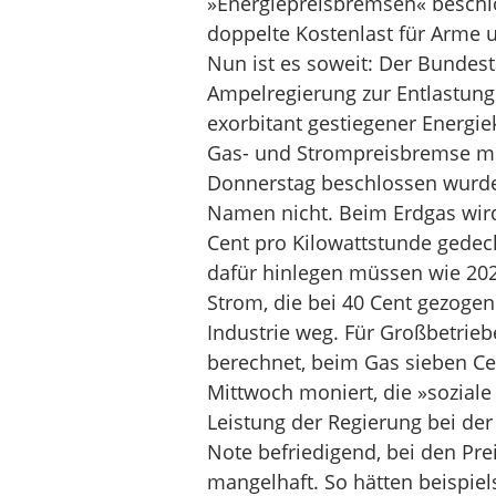
»Energiepreisbremsen« beschlo
doppelte Kostenlast für Arme 
Nun ist es soweit: Der Bunde
Ampelregierung zur Entlastun
exorbitant gestiegener Energi
Gas- und Strompreisbremse m
Donnerstag beschlossen wurde,
Namen nicht. Beim Erdgas wird
Cent pro Kilowattstunde gedeck
dafür hinlegen müssen wie 202
Strom, die bei 40 Cent gezogen
Industrie weg. Für Großbetrie
berechnet, beim Gas sieben Ce
Mittwoch moniert, die »sozial
Leistung der Regierung bei der
Note befriedigend, bei den Pr
mangelhaft. So hätten beispiels