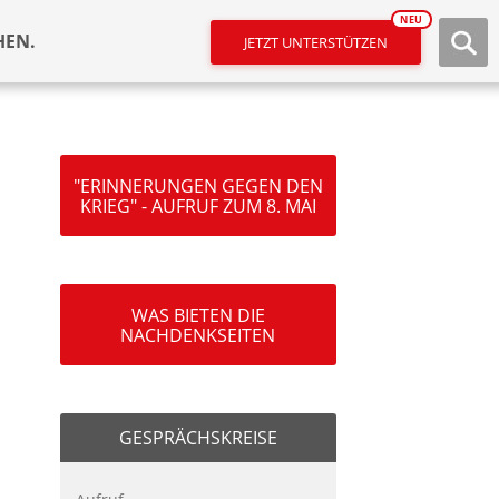
NEU
HEN.
JETZT UNTERSTÜTZEN
"ERINNERUNGEN GEGEN DEN
KRIEG" - AUFRUF ZUM 8. MAI
WAS BIETEN DIE
NACHDENKSEITEN
GESPRÄCHSKREISE