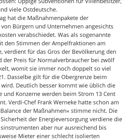
ssen: Üppige Subventionen für Villenbesitzer,
und viele Ostdeutsche.
stag hat die Maßnahmenpakete der
g von Bürgern und Unternehmen angesichts
ekosten verabschiedet. Was als sogenannte
it den Stimmen der Ampelfraktionen am
 verdient für das Gros der Bevölkerung den
 der Preis für Normalverbraucher bei zwölf
elt, womit sie immer noch doppelt so viel
1. Dasselbe gilt für die Obergrenze beim
 wird. Deutlich besser kommt wie üblich die
be und Konzerne werden beim Strom 13 Cent
nt. Verdi-Chef Frank Werneke hatte schon am
e Balance der Maßnahmen« stimme nicht. Die
 Sicherheit der Energieversorgung verdiene die
eisinstrumenten aber nur ausreichend bis
weise Mieter einer schlecht isolierten