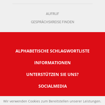
AUFRUF
GESPRÄCHSKREISE FINDEN
ALPHABETISCHE SCHLAGWORTLISTE
INFORMATIONEN
Warum NachDenkSeiten
UNTERSTÜTZEN SIE UNS?
Wer steckt dahinter
Der Förderverein: IQM
SOCIALMEDIA
Tipps zur Nutzung der NachDenkSeiten
Allgemeine Spendeninformationen
Banner und E-Mail-Signaturen
IMPRESSUM
Werden Sie Fördermitglied
Wir verwenden Cookies zum Bereitstellen unserer Leistungen.
Links