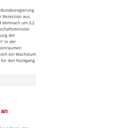
e Bundesregierung
r Rezession aus.
rd demnach um 0,2
schaftsminister
lung der
“ in der
 einräumen
 noch ein Wachstum
 für den Rückgang
 an