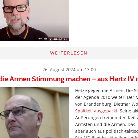
WEITERLESEN
26. August 2024 um 13:00
die Armen Stimmung machen – aus Hartz IV ni
Hetze gegen die Armen: Die S
der Agenda 2010 weiter. Der 
von Brandenburg, Dietmar Woi
Spaltkeil ausgepackt
. Seine ak
Äußerungen treiben den Keil 
Ärmsten und die Armen. Das i
aber auch aus politisch-takti
Die AfD liegt in aktuellen Umf