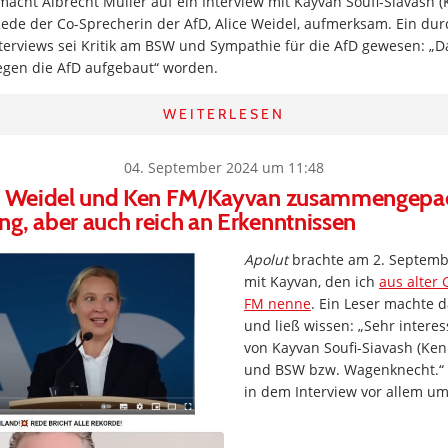
acht Albrecht Müller auf ein Interview mit Kayvan Soufi-Siavash 
Rede der Co-Sprecherin der AfD, Alice Weidel, aufmerksam. Ein d
erviews sei Kritik am BSW und Sympathie für die AfD gewesen: „Da
gen die AfD aufgebaut“ worden.
WEITERLESEN
04. September 2024 um 11:48
on Weidel und Ken FM/Kayvan zusammengepac
g, aber auch reich an Erkenntnissen
Apolut
brachte am 2. Septembe
mit Kayvan, den ich
aus alter
FM nenne
. Ein Leser machte
und ließ wissen: „Sehr inter
von Kayvan Soufi-Siavash (Ken
und BSW bzw. Wagenknecht.“ I
in dem Interview vor allem u