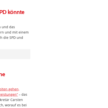
SPD könnte
n und das
nern und mit einem
ch die SPD und
ine
eiten gehen,
leistungen“
– das
kretär Carsten
h, worauf es bei