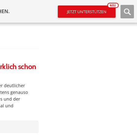
NEU
HEN.
JETZT UNTERSTÜTZEN
irklich schon
r deutlicher
stens genauso
us und der
ial und