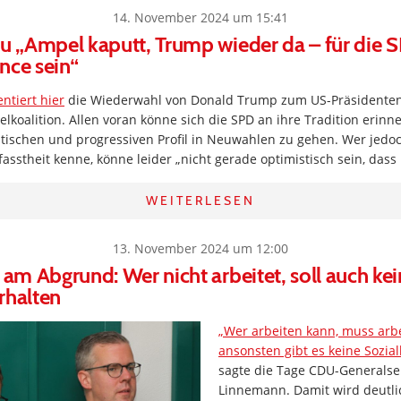
14. November 2024 um 15:41
zu „Ampel kaputt, Trump wieder da – für die 
nce sein“
tiert hier
die Wiederwahl von Donald Trump zum US-Präsidente
lkoalition. Allen voran könne sich die SPD an ihre Tradition erin
itischen und progressiven Profil in Neuwahlen zu gehen. Wer jedo
fasstheit kenne, könne leider „nicht gerade optimistisch sein, dass
WEITERLESEN
13. November 2024 um 12:00
k am Abgrund: Wer nicht arbeitet, soll auch ke
rhalten
„Wer arbeiten kann, muss arb
ansonsten gibt es keine Sozial
sagte die Tage CDU-Generalse
Linnemann. Damit wird deutlic