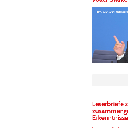
Leserbriefe 
zusammengep
Erkenntniss