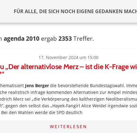
FÜR ALLE, DIE SICH NOCH EIGENE GEDANKEN MAC
ch
agenda 2010
ergab
2353
Treffer.
17. November 2024 um 15:00
u „Der alternativlose Merz – ist die K-Frage w
?“
hematisiert
Jens Berger
die bevorstehende Bundestagswahl. Imme
iche realistisch infrage kommenden Alternativen zur Ampel minde
edrich Merz sei „die Verkörperung des kaltherzigen Neoliberalism
t“, gegen den selbst das „Hayek-Fangirl Alice Weidel irgendwie soz
. Bei den Wahlen werde die SPD deutlich
WEITERLESEN