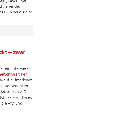
(Ken Jebsen; Ken
urchgehender
s BSW sei als eine
kt – zwar
r ein Interview
 Gewohnheit Ken
 darauf aufmerksam
essante Gedanken
 Jebsen) zu AfD
st das so? – Da es
m die AfD und