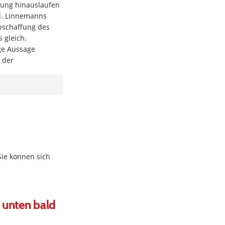
rung hinauslaufen
nd. Linnemanns
bschaffung des
 gleich.
ge Aussage
 der
Sie können sich
 unten bald