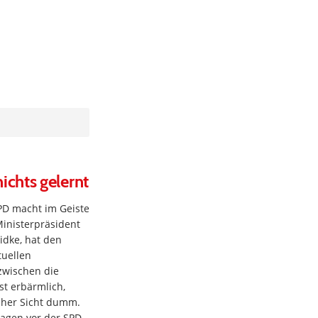
chts gelernt
PD macht im Geiste
Ministerpräsident
dke, hat den
tuellen
zwischen die
st erbärmlich,
scher Sicht dumm.
ragen vor der SPD.