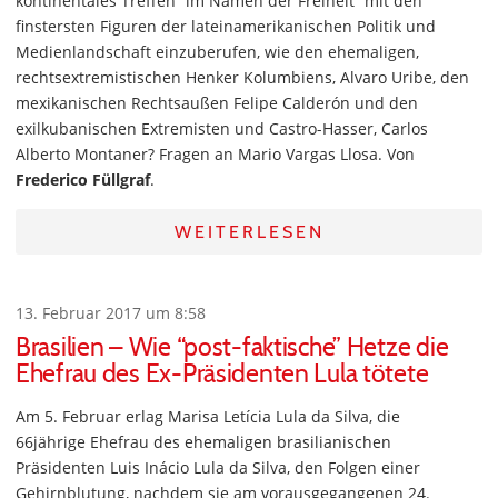
kontinentales Treffen “im Namen der Freiheit” mit den
finstersten Figuren der lateinamerikanischen Politik und
Medienlandschaft einzuberufen, wie den ehemaligen,
rechtsextremistischen Henker Kolumbiens, Alvaro Uribe, den
mexikanischen Rechtsaußen Felipe Calderón und den
exilkubanischen Extremisten und Castro-Hasser, Carlos
Alberto Montaner? Fragen an Mario Vargas Llosa. Von
Frederico Füllgraf
.
WEITERLESEN
13. Februar 2017 um 8:58
Brasilien – Wie “post-faktische” Hetze die
Ehefrau des Ex-Präsidenten Lula tötete
Am 5. Februar erlag Marisa Letícia Lula da Silva, die
66jährige Ehefrau des ehemaligen brasilianischen
Präsidenten Luis Inácio Lula da Silva, den Folgen einer
Gehirnblutung, nachdem sie am vorausgegangenen 24.