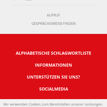
AUFRUF
GESPRÄCHSKREISE FINDEN
ALPHABETISCHE SCHLAGWORTLISTE
INFORMATIONEN
Warum NachDenkSeiten
UNTERSTÜTZEN SIE UNS?
Wer steckt dahinter
Der Förderverein: IQM
SOCIALMEDIA
Tipps zur Nutzung der NachDenkSeiten
Allgemeine Spendeninformationen
Banner und E-Mail-Signaturen
IMPRESSUM
Werden Sie Fördermitglied
Wir verwenden Cookies zum Bereitstellen unserer Leistungen.