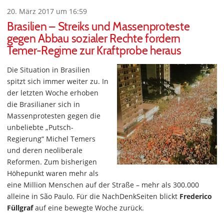
20. März 2017 um 16:59
Brasilien – Streiks und Massenproteste
gegen Abbau sozialer Rechte fordern
Temer-Regime zur Kraftprobe heraus
Die Situation in Brasilien
spitzt sich immer weiter zu. In
der letzten Woche erhoben
die Brasilianer sich in
Massenprotesten gegen die
unbeliebte „Putsch-
Regierung“ Michel Temers
und deren neoliberale
Reformen. Zum bisherigen
Höhepunkt waren mehr als
eine Million Menschen auf der Straße – mehr als 300.000
alleine in São Paulo. Für die NachDenkSeiten blickt
Frederico
Füllgraf
auf eine bewegte Woche zurück.