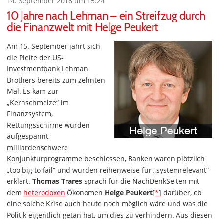
14. September 2018 um 15:24
10 Jahre nach Lehman – ein Streifzug durch
die Finanzwelt mit Helge Peukert
Am 15. September jährt sich
die Pleite der US-
Investmentbank Lehman
Brothers bereits zum zehnten
Mal. Es kam zur
„Kernschmelze“ im
Finanzsystem,
Rettungsschirme wurden
aufgespannt,
milliardenschwere
Konjunkturprogramme beschlossen, Banken waren plötzlich
„too big to fail“ und wurden reihenweise für „systemrelevant“
erklärt.
Thomas Trares
sprach für die NachDenkSeiten mit
dem
heterodoxen
Ökonomen
Helge Peukert
[
*
] darüber, ob
eine solche Krise auch heute noch möglich wäre und was die
Politik eigentlich getan hat, um dies zu verhindern. Aus diesen