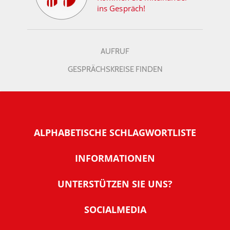
ins Gespräch!
AUFRUF
GESPRÄCHSKREISE FINDEN
ALPHABETISCHE SCHLAGWORTLISTE
INFORMATIONEN
Warum NachDenkSeiten
UNTERSTÜTZEN SIE UNS?
Wer steckt dahinter
Der Förderverein: IQM
SOCIALMEDIA
Tipps zur Nutzung der NachDenkSeiten
Allgemeine Spendeninformationen