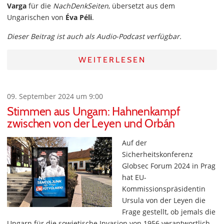
Varga
für die
NachDenkSeiten
, übersetzt aus dem
Ungarischen von
Éva Péli
.
Dieser Beitrag ist auch als Audio-Podcast verfügbar.
WEITERLESEN
09. September 2024 um 9:00
Stimmen aus Ungarn: Hahnenkampf
zwischen von der Leyen und Orbán
Auf der
Sicherheitskonferenz
Globsec Forum 2024 in Prag
hat EU-
Kommissionspräsidentin
Ursula von der Leyen die
Frage gestellt, ob jemals die
Ungarn für die sowjetische Invasion von 1956 verantwortlich