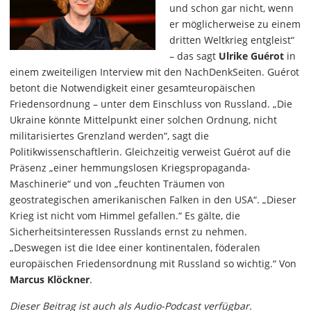
und schon gar nicht, wenn
er möglicherweise zu einem
dritten Weltkrieg entgleist“
– das sagt
Ulrike Guérot
in
einem zweiteiligen Interview mit den NachDenkSeiten. Guérot
betont die Notwendigkeit einer gesamteuropäischen
Friedensordnung – unter dem Einschluss von Russland. „Die
Ukraine könnte Mittelpunkt einer solchen Ordnung, nicht
militarisiertes Grenzland werden“, sagt die
Politikwissenschaftlerin. Gleichzeitig verweist Guérot auf die
Präsenz „einer hemmungslosen Kriegspropaganda-
Maschinerie“ und von „feuchten Träumen von
geostrategischen amerikanischen Falken in den USA“. „Dieser
Krieg ist nicht vom Himmel gefallen.“ Es gälte, die
Sicherheitsinteressen Russlands ernst zu nehmen.
„Deswegen ist die Idee einer kontinentalen, föderalen
europäischen Friedensordnung mit Russland so wichtig.“ Von
Marcus Klöckner
.
Dieser Beitrag ist auch als Audio-Podcast verfügbar.