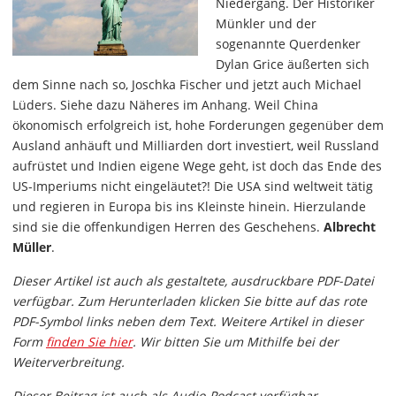
Niedergang. Der Historiker
Münkler und der
sogenannte Querdenker
Dylan Grice äußerten sich
dem Sinne nach so, Joschka Fischer und jetzt auch Michael
Lüders. Siehe dazu Näheres im Anhang. Weil China
ökonomisch erfolgreich ist, hohe Forderungen gegenüber dem
Ausland anhäuft und Milliarden dort investiert, weil Russland
aufrüstet und Indien eigene Wege geht, ist doch das Ende des
US-Imperiums nicht eingeläutet?! Die USA sind weltweit tätig
und regieren in Europa bis ins Kleinste hinein. Hierzulande
sind sie die offenkundigen Herren des Geschehens.
Albrecht
Müller
.
Dieser Artikel ist auch als gestaltete, ausdruckbare PDF-Datei
verfügbar. Zum Herunterladen klicken Sie bitte auf das rote
PDF-Symbol links neben dem Text. Weitere Artikel in dieser
Form
finden Sie hier
. Wir bitten Sie um Mithilfe bei der
Weiterverbreitung.
Dieser Beitrag ist auch als Audio-Podcast verfügbar.