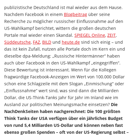
publizistische Deutschland ist mal wieder aus dem Hause.
Nachdem Facebook in einem
Blogbeitrag
über seine
Recherche zu möglicher russischer Einflussnahme auf den
US-Wahlkampf berichtet, wittern die großen deutschen
Portale mal wieder einen Skandal.
SPIEGEL Online
,
ZEIT
,
Süddeutsche
,
FAZ
,
BILD
und
heute.de
sind sich einig – und
das ist kein Zufall, nutzen alle Portale doch im Kern ein und
dieselbe dpa-Meldung: „Russische Hintermänner“ haben
auch über Facebook in den US-Wahlkampf „eingegriffen“.
Diese Bewertung ist interessant. Wenn für die Kollegen
fragwürdige Facebook-Anzeigen im Wert von 100.000 Dollar
schon eine Schlagzeile mit dem Slogan „Einmischung“ oder
„Einflussnahme“ wert sind, was sind dann die Milliarden
Dollar, die US-Think-Tanks Jahr für Jahr im Inland wie im
Ausland zur politischen Meinungsmache einsetzen?
Die
NachDenkSeiten haben nachgerechnet: Die 100 größten
Think Tanks der USA verfügen über ein jährliches Budget
von rund 5,4 Milliarden US-Dollar und können neben fast
ebenso großen Spenden – oft von der US-Regierung selbst –