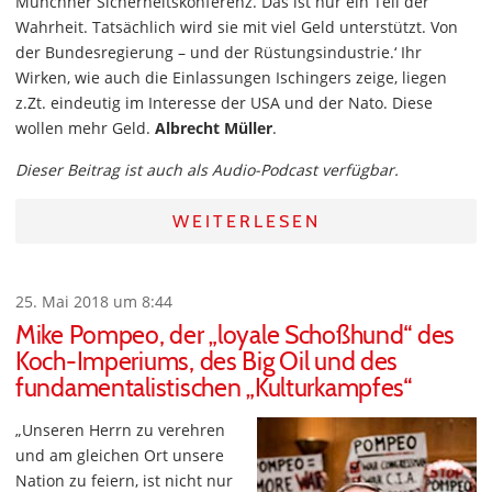
Münchner Sicherheitskonferenz. Das ist nur ein Teil der
Wahrheit. Tatsächlich wird sie mit viel Geld unterstützt. Von
der Bundesregierung – und der Rüstungsindustrie.‘ Ihr
Wirken, wie auch die Einlassungen Ischingers zeige, liegen
z.Zt. eindeutig im Interesse der USA und der Nato. Diese
wollen mehr Geld.
Albrecht Müller
.
Dieser Beitrag ist auch als Audio-Podcast verfügbar.
WEITERLESEN
25. Mai 2018 um 8:44
Mike Pompeo, der „loyale Schoßhund“ des
Koch-Imperiums, des Big Oil und des
fundamentalistischen „Kulturkampfes“
„Unseren Herrn zu verehren
und am gleichen Ort unsere
Nation zu feiern, ist nicht nur