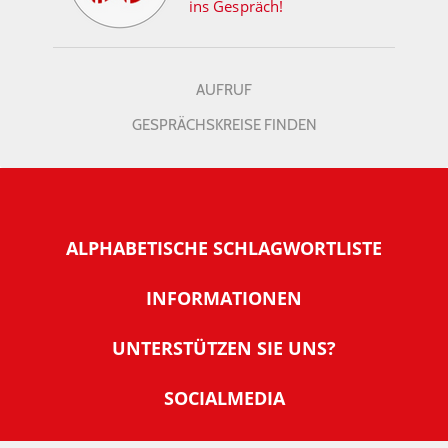
ins Gespräch!
AUFRUF
GESPRÄCHSKREISE FINDEN
ALPHABETISCHE SCHLAGWORTLISTE
INFORMATIONEN
Warum NachDenkSeiten
UNTERSTÜTZEN SIE UNS?
Wer steckt dahinter
Der Förderverein: IQM
SOCIALMEDIA
Tipps zur Nutzung der NachDenkSeiten
Allgemeine Spendeninformationen
Banner und E-Mail-Signaturen