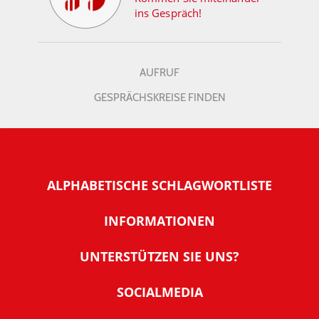
ins Gespräch!
AUFRUF
GESPRÄCHSKREISE FINDEN
ALPHABETISCHE SCHLAGWORTLISTE
INFORMATIONEN
Warum NachDenkSeiten
UNTERSTÜTZEN SIE UNS?
Wer steckt dahinter
Der Förderverein: IQM
SOCIALMEDIA
Tipps zur Nutzung der NachDenkSeiten
Allgemeine Spendeninformationen