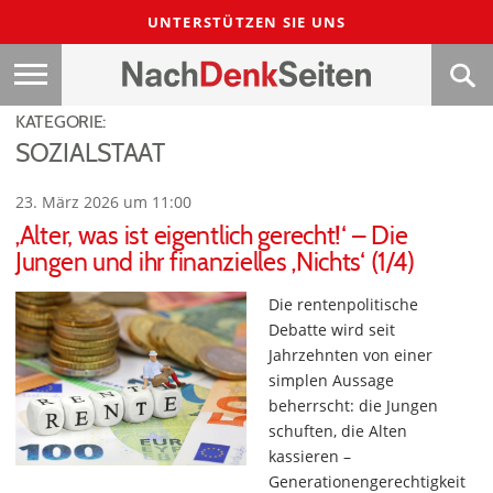
UNTERSTÜTZEN SIE UNS
KATEGORIE:
SOZIALSTAAT
23. März 2026 um 11:00
‚Alter, was ist eigentlich gerecht!‘ – Die
Jungen und ihr finanzielles ‚Nichts‘ (1/4)
Die rentenpolitische
Debatte wird seit
Jahrzehnten von einer
simplen Aussage
beherrscht: die Jungen
schuften, die Alten
kassieren –
Generationengerechtigkeit