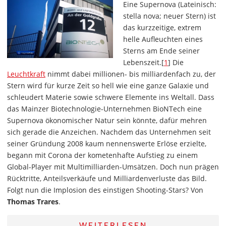
Eine Supernova (Lateinisch:
stella nova; neuer Stern) ist
das kurzzeitige, extrem
helle Aufleuchten eines
Sterns am Ende seiner
Lebenszeit.[
1
] Die
Leuchtkraft
nimmt dabei millionen- bis milliardenfach zu, der
Stern wird für kurze Zeit so hell wie eine ganze Galaxie und
schleudert Materie sowie schwere Elemente ins Weltall. Dass
das Mainzer Biotechnologie-Unternehmen BioNTech eine
Supernova ökonomischer Natur sein könnte, dafür mehren
sich gerade die Anzeichen. Nachdem das Unternehmen seit
seiner Gründung 2008 kaum nennenswerte Erlöse erzielte,
begann mit Corona der kometenhafte Aufstieg zu einem
Global-Player mit Multimilliarden-Umsätzen. Doch nun prägen
Rücktritte, Anteilsverkäufe und Milliardenverluste das Bild.
Folgt nun die Implosion des einstigen Shooting-Stars? Von
Thomas Trares
.
WEITERLESEN