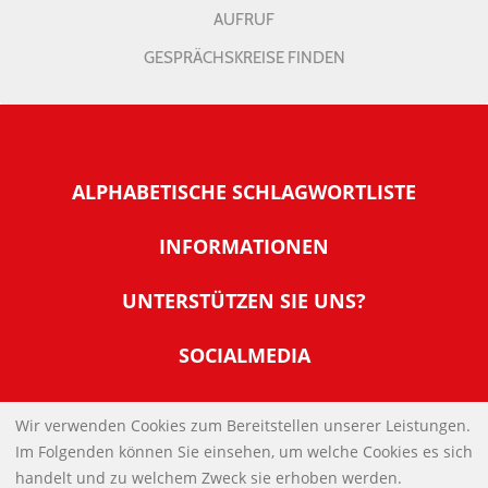
AUFRUF
GESPRÄCHSKREISE FINDEN
ALPHABETISCHE SCHLAGWORTLISTE
INFORMATIONEN
Warum NachDenkSeiten
UNTERSTÜTZEN SIE UNS?
Wer steckt dahinter
Der Förderverein: IQM
SOCIALMEDIA
Tipps zur Nutzung der NachDenkSeiten
Allgemeine Spendeninformationen
Banner und E-Mail-Signaturen
IMPRESSUM
Werden Sie Fördermitglied
Wir verwenden Cookies zum Bereitstellen unserer Leistungen.
Links
Im Folgenden können Sie einsehen, um welche Cookies es sich
Spenden Sie Online
DATENSCHUTZERKLÄRUNG
Kontakt
handelt und zu welchem Zweck sie erhoben werden.