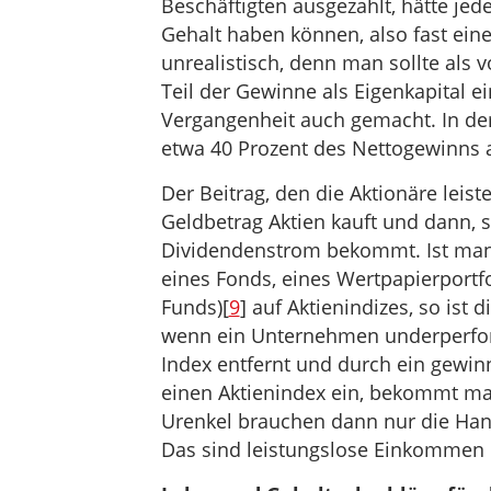
Beschäftigten ausgezahlt, hätte je
Gehalt haben können, also fast ein
unrealistisch, denn man sollte al
Teil der Gewinne als Eigenkapital e
Vergangenheit auch gemacht. In der
etwa 40 Prozent des Nettogewinns a
Der Beitrag, den die Aktionäre leist
Geldbetrag Aktien kauft und dann, 
Dividendenstrom bekommt. Ist man 
eines Fonds, eines Wertpapierportf
Funds)[
9
] auf Aktienindizes, so ist
wenn ein Unternehmen underperform
Index entfernt und durch ein gewinn
einen Aktienindex ein, bekommt ma
Urenkel brauchen dann nur die Ha
Das sind leistungslose Einkommen i