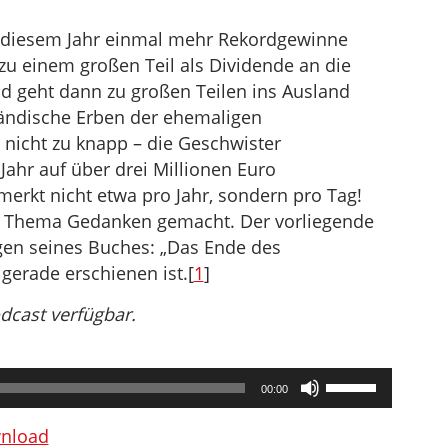
n diesem Jahr einmal mehr Rekordgewinne
u einem großen Teil als Dividende an die
ld geht dann zu großen Teilen ins Ausland
ländische Erben der ehemaligen
nicht zu knapp – die Geschwister
ahr auf über drei Millionen Euro
rkt nicht etwa pro Jahr, sondern pro Tag!
m Thema Gedanken gemacht. Der vorliegende
gen seines Buches: „Das Ende des
gerade erschienen ist.[
1
]
odcast verfügbar.
Pfeiltasten
00:00
Hoch/Runter
benutzen,
nload