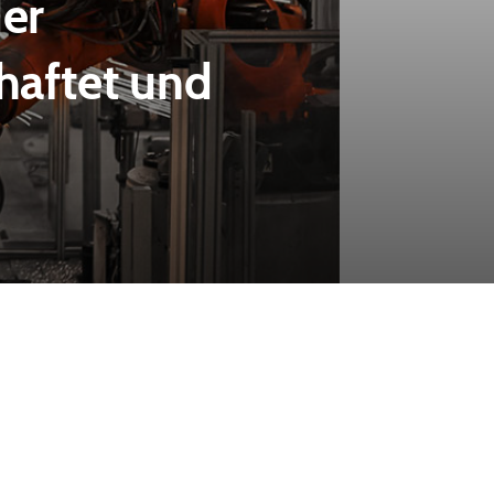
er
haftet und