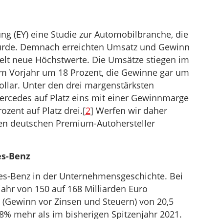
um
die
Lautstärke
ung (EY) eine Studie zur Automobilbranche, die
zu
wurde. Demnach erreichten Umsatz und Gewinn
regeln.
elt neue Höchstwerte. Die Umsätze stiegen im
m Vorjahr um 18 Prozent, die Gewinne gar um
ollar. Unter den drei margenstärksten
ercedes auf Platz eins mit einer Gewinnmarge
zent auf Platz drei.[
2
] Werfen wir daher
iden deutschen Premium-Autohersteller
es-Benz
des-Benz in der Unternehmensgeschichte. Bei
r von 150 auf 168 Milliarden Euro
(Gewinn vor Zinsen und Steuern) von 20,5
28% mehr als im bisherigen Spitzenjahr 2021.