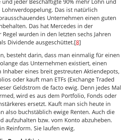
de und jeder Beschäftigte 90% mehr Lohn und
e Lohnverdoppelung. Das ist natürlich
s vorausschauendes Unternehmen einen guten
inbehalten. Das hat Mercedes in der
 Regel wurden in den letzten sechs Jahren
ls Dividende ausgeschüttet.[
8
]
en, besteht darin, dass man einmalig für einen
solange das Unternehmen existiert, einen
Inhaber eines breit gestreuten Aktiendepots,
olios oder kauft man ETFs (Exchange Traded
 dieser Geldstrom de facto ewig. Denn jedes Mal
ed, wird es aus dem Portfolio, Fonds oder
stärkeres ersetzt. Kauft man sich heute in
n also buchstäblich ewige Renten. Auch die
nd aufzuhalten bzw. vom Konto abzuheben.
n Reinform. Sie laufen ewig.