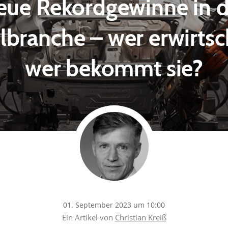
eue Rekordgewinne in d
branche – wer erwirtsc
wer bekommt sie?
01. September 2023 um 10:00
Ein Artikel von
Christian Kreiß