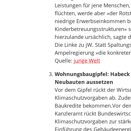
Leistungen für jene Menschen,
flüchten, werde aber »der Rots
niedrige Erwerbseinkommen be
Kinderbetreuungsstrukturen« 
hierzulande ursächlich, sagte 
Die Linke zu jW. Statt Spaltung
Ampelregierung »die konkrete
Quelle:
junge Welt
Wohnungsbaugipfel: Habeck w
Neubauten aussetzen
Vor dem Gipfel rückt der Wirts
Klimaschutzvorgaben ab. Zude
Baukredite bekommen.Vor de
Kanzleramt rückt Bundeswirtsc
Klimaschutzvorgaben zur stär
Einführung des Gebäudeenergie