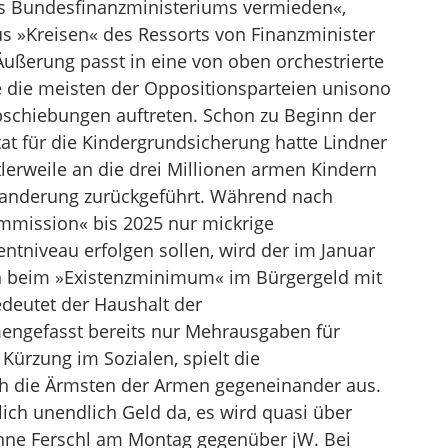
es Bundesfinanzministeriums vermieden«,
aus »Kreisen« des Ressorts von Finanzminister
 Äußerung passt in eine von oben orchestrierte
e die meisten der Oppositionsparteien unisono
schiebungen auftreten. Schon zu Beginn der
t für die Kindergrundsicherung hatte Lindner
lerweile an die drei Millionen armen Kindern
wanderung zurückgeführt. Während nach
mmission« bis 2025 nur mickrige
tniveau erfolgen sollen, wird der im Januar
ch beim »Existenzminimum« im Bürgergeld mit
edeutet der Haushalt der
mengefasst bereits nur Mehrausgaben für
ürzung im Sozialen, spielt die
ch die Ärmsten der Armen gegeneinander aus.
lich unendlich Geld da, es wird quasi über
anne Ferschl am Montag gegenüber jW. Bei