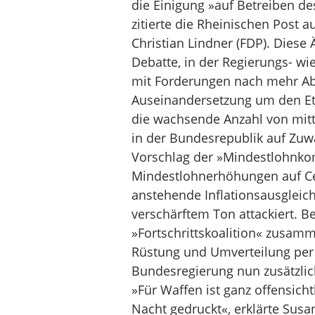
die Einigung »auf Betreiben d
zitierte die Rheinischen Post 
Christian Lindner (FDP). Diese
Debatte, in der Regierungs- wi
mit Forderungen nach mehr Ab
Auseinandersetzung um den Eta
die wachsende Anzahl von mitt
in der Bundesrepublik auf Zu
Vorschlag der »Mindestlohnko
Mindestlohnerhöhungen auf Cen
anstehende Inflationsausglei
verschärftem Ton attackiert. B
»Fortschrittskoalition« zusam
Rüstung und Umverteilung per K
Bundesregierung nun zusätzli
»Für Waffen ist ganz offensicht
Nacht gedruckt«, erklärte Sus