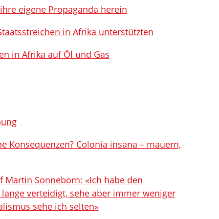
 ihre eigene Propaganda herein
Staatsstreichen in Afrika unterstützten
en in Afrika auf Öl und Gas
bung
ne Konsequenzen? Colonia insana – mauern,
hef Martin Sonneborn: «Ich habe den
 lange verteidigt, sehe aber immer weniger
alismus sehe ich selten»