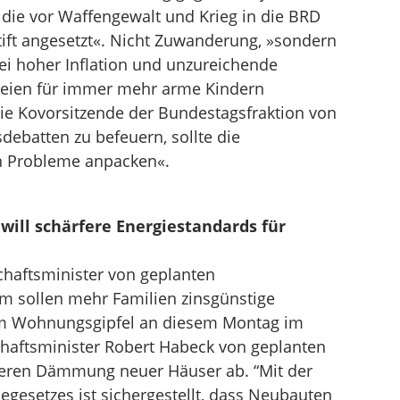
 die vor Waffengewalt und Krieg in die BRD
tift angesetzt«. Nicht Zuwanderung, »sondern
i hoher Inflation und unzureichende
seien für immer mehr arme Kindern
die Kovorsitzende der Bundestagsfraktion von
sdebatten zu befeuern, sollte die
n Probleme anpacken«.
ill schärfere Energiestandards für
chaftsminister von geplanten
m sollen mehr Familien zinsgünstige
m Wohnungsgipfel an diesem Montag im
haftsminister Robert Habeck von geplanten
keren Dämmung neuer Häuser ab. “Mit der
gesetzes ist sichergestellt, dass Neubauten