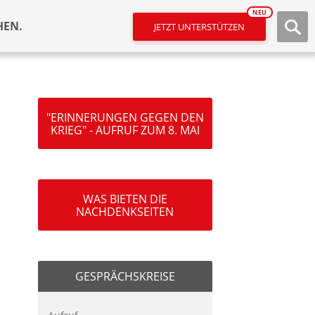
NEU
HEN.
JETZT UNTERSTÜTZEN
"ERINNERUNGEN GEGEN DEN
KRIEG" - AUFRUF ZUM 8. MAI
WAS BIETEN DIE
NACHDENKSEITEN
GESPRÄCHSKREISE