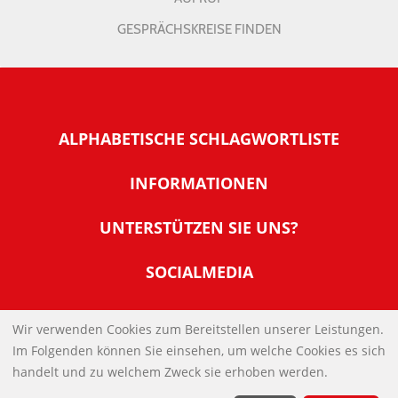
GESPRÄCHSKREISE FINDEN
ALPHABETISCHE SCHLAGWORTLISTE
INFORMATIONEN
Warum NachDenkSeiten
UNTERSTÜTZEN SIE UNS?
Wer steckt dahinter
Der Förderverein: IQM
SOCIALMEDIA
Tipps zur Nutzung der NachDenkSeiten
Allgemeine Spendeninformationen
Banner und E-Mail-Signaturen
IMPRESSUM
Werden Sie Fördermitglied
Wir verwenden Cookies zum Bereitstellen unserer Leistungen.
Links
Im Folgenden können Sie einsehen, um welche Cookies es sich
Spenden Sie Online
DATENSCHUTZERKLÄRUNG
Kontakt
handelt und zu welchem Zweck sie erhoben werden.