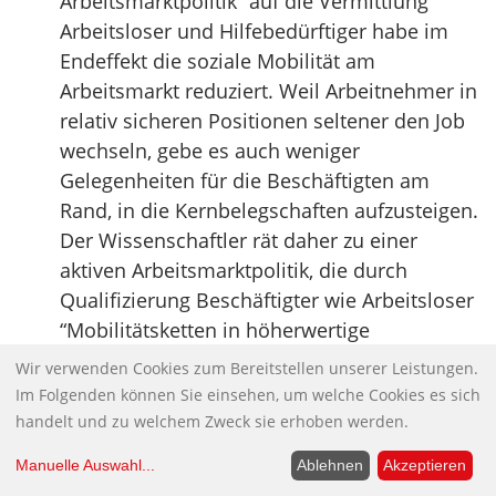
Arbeitsmarktpolitik” auf die Vermittlung
Arbeitsloser und Hilfebedürftiger habe im
Endeffekt die soziale Mobilität am
Arbeitsmarkt reduziert. Weil Arbeitnehmer in
relativ sicheren Positionen seltener den Job
wechseln, gebe es auch weniger
Gelegenheiten für die Beschäftigten am
Rand, in die Kernbelegschaften aufzusteigen.
Der Wissenschaftler rät daher zu einer
aktiven Arbeitsmarktpolitik, die durch
Qualifizierung Beschäftigter wie Arbeitsloser
“Mobilitätsketten in höherwertige
Beschäftigung auslöst”.
Wir verwenden Cookies zum Bereitstellen unserer Leistungen.
Quelle 1:
WSI Mitteilungen 11/2011 [PDF –
Im Folgenden können Sie einsehen, um welche Cookies es sich
1.2 MB]
handelt und zu welchem Zweck sie erhoben werden.
Quelle 2:
Infografik zum Download im
Manuelle Auswahl
...
Ablehnen
Akzeptieren
Böckler Impuls