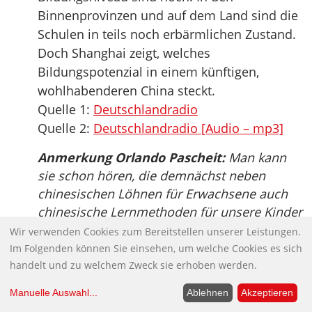
Binnenprovinzen und auf dem Land sind die
Schulen in teils noch erbärmlichen Zustand.
Doch Shanghai zeigt, welches
Bildungspotenzial in einem künftigen,
wohlhabenderen China steckt.
Quelle 1:
Deutschlandradio
Quelle 2:
Deutschlandradio [Audio – mp3]
Anmerkung Orlando Pascheit:
Man kann
sie schon hören, die demnächst neben
chinesischen Löhnen für Erwachsene auch
chinesische Lernmethoden für unsere Kinder
und Jugendliche fordern. Wie der Bericht
Wir verwenden Cookies zum Bereitstellen unserer Leistungen.
eher am Rande vermerkt, erkennen aber
Im Folgenden können Sie einsehen, um welche Cookies es sich
immer mehr Chinesen, das Paukschulen
handelt und zu welchem Zweck sie erhoben werden.
Kreativität abtöten. In einer Studie in 21
Manuelle Auswahl
...
Ablehnen
Akzeptieren
Ländern (2010), die auch in China Aufsehen