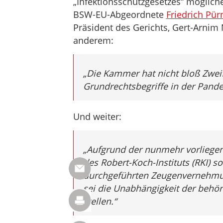
„Infektionsschutzgesetzes“ möglich
BSW-EU-Abgeordnete
Friedrich Pür
Präsident des Gerichts, Gert-Arnim
anderem:
„Die Kammer hat nicht bloß Zweif
Grundrechtsbegriffe in der Pand
Und weiter:
„Aufgrund der nunmehr vorliegen
des Robert-Koch-Instituts (RKI)
durchgeführten Zeugenvernehmung
sei die Unabhängigkeit der behör
stellen
.“