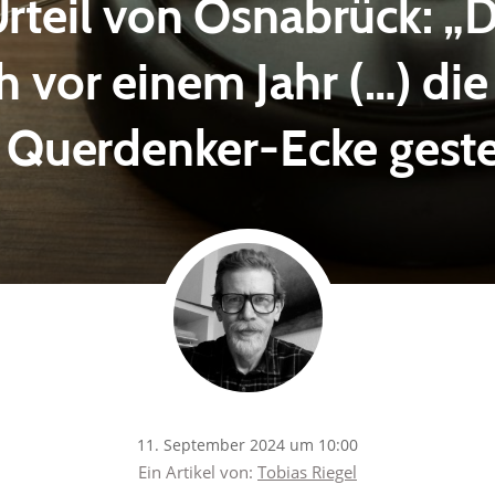
teil von Osnabrück: „D
h vor einem Jahr (…) die 
 Querdenker-Ecke geste
11. September 2024 um 10:00
Ein Artikel von:
Tobias Riegel