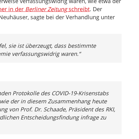
erweise verfassungswidrig waren, wie etwa der
regeln.
ner in der
Berliner Zeitung
schreibt
. Der
 Neuhäuser, sagte bei der Verhandlung unter
el, sie ist überzeugt, dass bestimmte
emie verfassungswidrig waren
.“
den Protokolle des COVID-19-Krisenstabs
 sowie der in diesem Zusammenhang heute
 von Prof. Dr. Schaade, Präsident des RKI,
dlichen Entscheidungsfindung infrage zu