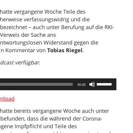
hatte vergangene Woche Teile des
cherweise verfassungswidrig und die
 bezeichnet – auch unter Berufung auf die RKI-
 Verweis der Sache ans
antwortungslosen Widerstand gegen die
Ein Kommentar von
Tobias Riegel
.
odcast verfügbar.
Pfeiltasten
00:00
Hoch/Runter
benutzen,
nload
um
hatte bereits vergangene Woche auch unter
die
 befunden, dass die während der Corona-
Lautstärke
ogene Impfpflicht und Teile des
zu